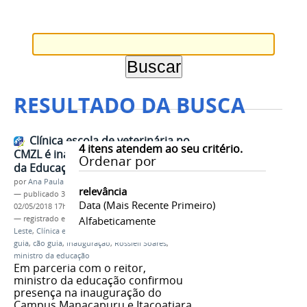
RESULTADO DA BUSCA
Clínica escola de veterinária no
4
itens atendem ao seu critério.
CMZL é inaugurada pelo ministro
Ordenar por
da Educação
por
Ana Paula Batista
relevância
—
publicado
30/04/2018
—
última modificação
Data (mais Recente Primeiro)
02/05/2018 17h54
— registrado em:
IFAM
Alfabeticamente
,
Campus Manaus Zona
Leste
,
Clínica escola
,
Medicina Veterinária
,
Cães
guia
,
cão guia
,
inauguração
,
Rossieli Soares
,
ministro da educação
Em parceria com o reitor,
ministro da educação confirmou
presença na inauguração do
Campus Manacapuru e Itacoatiara