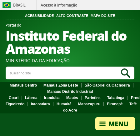
BRASIL
Acesso à informação
ACESSIBILIDADE
ALTO CONTRASTE
MAPA DO SITE
Portal do
Instituto Federal do
Amazonas
MINISTÉRIO DA DA EDUCAÇÃO
Search Site
Sea
Manaus Centro
Manaus Zona Leste
São Gabriel da Cachoeira
Manaus Distrito Industrial
Coari
Lábrea
Iranduba
Maués
Parintins
Tabatinga
Pres
Figueiredo
Itacoatiara
Humaitá
Manacapuru
Eirunepé
Tefé
do Acre