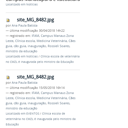
Localizado em
Notícias
site_MG_8482.jpg
por
Ana Paula Batista
—
última modificação
30/04/2018 14h22
— registrado em:
IFAM
,
Campus Manaus Zona
Leste
,
Clínica escola
,
Medicina Veterinária
,
Cães
guia
,
cão guia
,
inauguração
,
Rossieli Soares
,
ministro da educação
Localizado em
Notícias
/
Clínica escola de veterinária
no CMZL é inaugurada pelo ministro da Educação
site_MG_8482.jpg
por
Ana Paula Batista
—
última modificação
15/05/2018 16h14
— registrado em:
IFAM
,
Campus Manaus Zona
Leste
,
Clínica escola
,
Medicina Veterinária
,
Cães
guia
,
cão guia
,
inauguração
,
Rossieli Soares
,
ministro da educação
Localizado em
EVENTOS
/
Clínica escola de
veterinária no CMZL é inaugurada pelo ministro da
Educação