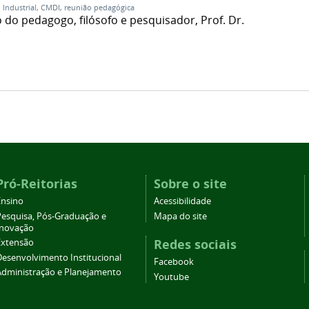
Industrial
,
CMDI
,
reunião pedagógica
 do pedagogo, filósofo e pesquisador, Prof. Dr.
Pró-Reitorias
Sobre o site
Ensino
Acessibilidade
Pesquisa, Pós-Graduação e
Mapa do site
Inovação
Redes sociais
Extensão
Desenvolvimento Institucional
Facebook
Administração e Planejamento
Youtube