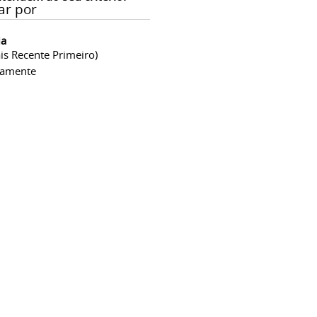
ar por
ia
is Recente Primeiro)
camente