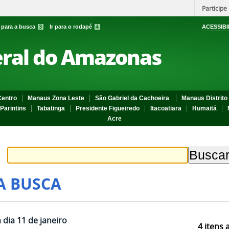
Participe
r para a busca
3
Ir para o rodapé
4
ACESSIBI
eral do Amazonas
entro
Manaus Zona Leste
São Gabriel da Cachoeira
Manaus Distrito 
Parintins
Tabatinga
Presidente Figueiredo
Itacoatiara
Humaitá
Acre
A BUSCA
 dia 11 de janeiro
4
itens 