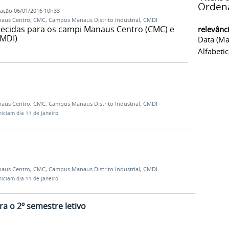
Orden
cação
06/01/2016 10h33
aus Centro
,
CMC
,
Campus Manaus Distrito Industrial
,
CMDI
recidas para os campi Manaus Centro (CMC) e
relevânc
CMDI)
Data (ma
Alfabeti
aus Centro
,
CMC
,
Campus Manaus Distrito Industrial
,
CMDI
niciam dia 11 de janeiro
aus Centro
,
CMC
,
Campus Manaus Distrito Industrial
,
CMDI
niciam dia 11 de janeiro
a o 2º semestre letivo