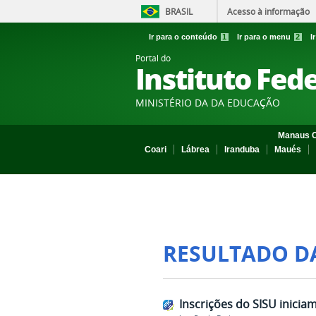
BRASIL
Acesso à informação
Ir para o conteúdo
1
Ir para o menu
2
I
Portal do
Instituto Fed
MINISTÉRIO DA DA EDUCAÇÃO
Manaus C
Coari
Lábrea
Iranduba
Maués
RESULTADO D
Inscrições do SISU iniciam