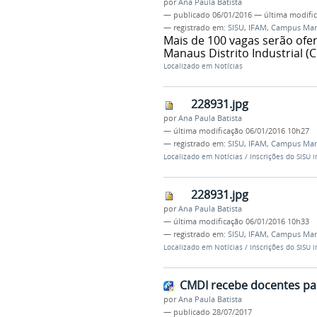
por
Ana Paula Batista
—
publicado
06/01/2016
—
última modifi
— registrado em:
SISU
,
IFAM
,
Campus Man
Mais de 100 vagas serão ofe
Manaus Distrito Industrial (
Localizado em
Notícias
228931.jpg
por
Ana Paula Batista
—
última modificação
06/01/2016 10h27
— registrado em:
SISU
,
IFAM
,
Campus Man
Localizado em
Notícias
/
Inscrições do SISU i
228931.jpg
por
Ana Paula Batista
—
última modificação
06/01/2016 10h33
— registrado em:
SISU
,
IFAM
,
Campus Man
Localizado em
Notícias
/
Inscrições do SISU i
CMDI recebe docentes par
por
Ana Paula Batista
—
publicado
28/07/2017