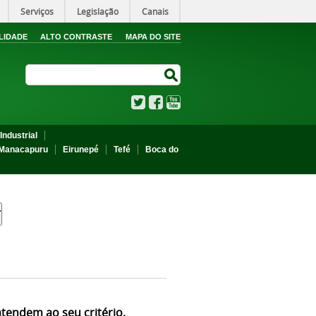
Serviços
Legislação
Canais
LIDADE
ALTO CONTRASTE
MAPA DO SITE
Search Site
Search Site
Twitter
Facebook
YouTube
Industrial
Manacapuru
Eirunepé
Tefé
Boca do
atendem ao seu critério.