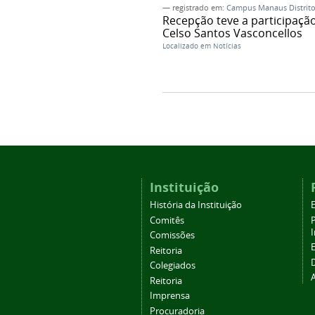
— registrado em:
Campus Manaus Distrito 
Recepção teve a participação
Celso Santos Vasconcellos
Localizado em
Notícias
Instituição
História da Instituição
Comitês
Comissões
Reitoria
Colegiados
Reitoria
Imprensa
Procuradoria