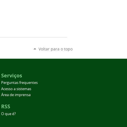
Voltar para o topo
Serviços
Perguntas frequentes
Acesso a sistemas
Área de imprensa
RSS
O que é?