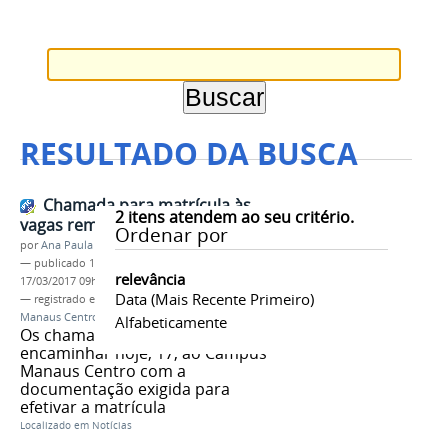
RESULTADO DA BUSCA
Chamada para matrícula às
2
itens atendem ao seu critério.
vagas remanescentes do CMC
Ordenar por
por
Ana Paula Batista
—
publicado
17/03/2017
—
última modificação
relevância
17/03/2017 09h17
Data (mais Recente Primeiro)
— registrado em:
Vagas Remanescentes
,
Campus
Manaus Centro
,
CMC
,
Chamada matrícula
Alfabeticamente
Os chamados nesta lista devem se
encaminhar hoje, 17, ao Campus
Manaus Centro com a
documentação exigida para
efetivar a matrícula
Localizado em
Notícias