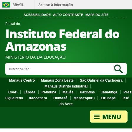
BRASIL
Acesso à informação
ACESSIBILIDADE
ALTO CONTRASTE
MAPA DO SITE
Portal do
Instituto Federal do
Amazonas
MINISTÉRIO DA DA EDUCAÇÃO
Search Site
Sea
Manaus Centro
Manaus Zona Leste
São Gabriel da Cachoeira
Manaus Distrito Industrial
Coari
Lábrea
Iranduba
Maués
Parintins
Tabatinga
Pres
Figueiredo
Itacoatiara
Humaitá
Manacapuru
Eirunepé
Tefé
do Acre