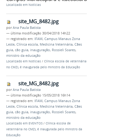
Localizado em
Notícias
site_MG_8482.jpg
por
Ana Paula Batista
—
última modificação
30/04/2018 14h22
— registrado em:
IFAM
,
Campus Manaus Zona
Leste
,
Clínica escola
,
Medicina Veterinária
,
Cães
guia
,
cão guia
,
inauguração
,
Rossieli Soares
,
ministro da educação
Localizado em
Notícias
/
Clínica escola de veterinária
no CMZL é inaugurada pelo ministro da Educação
site_MG_8482.jpg
por
Ana Paula Batista
—
última modificação
15/05/2018 16h14
— registrado em:
IFAM
,
Campus Manaus Zona
Leste
,
Clínica escola
,
Medicina Veterinária
,
Cães
guia
,
cão guia
,
inauguração
,
Rossieli Soares
,
ministro da educação
Localizado em
EVENTOS
/
Clínica escola de
veterinária no CMZL é inaugurada pelo ministro da
Educação