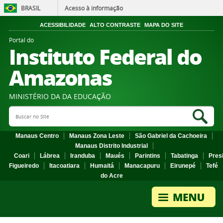
BRASIL
Acesso à informação
ACESSIBILIDADE
ALTO CONTRASTE
MAPA DO SITE
Portal do
Instituto Federal do
Amazonas
MINISTÉRIO DA DA EDUCAÇÃO
Search Site
Sea
Manaus Centro
Manaus Zona Leste
São Gabriel da Cachoeira
Manaus Distrito Industrial
Coari
Lábrea
Iranduba
Maués
Parintins
Tabatinga
Pres
Figueiredo
Itacoatiara
Humaitá
Manacapuru
Eirunepé
Tefé
do Acre