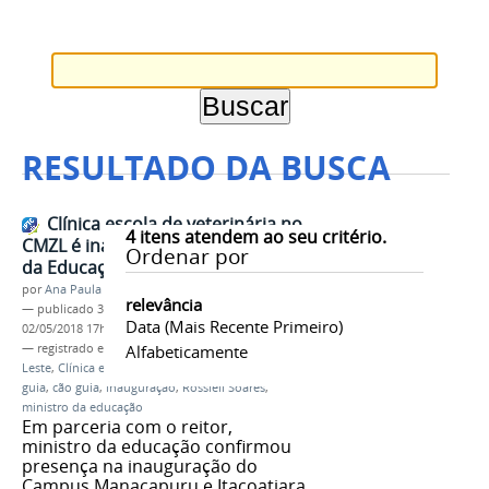
RESULTADO DA BUSCA
Clínica escola de veterinária no
4
itens atendem ao seu critério.
CMZL é inaugurada pelo ministro
Ordenar por
da Educação
por
Ana Paula Batista
relevância
—
publicado
30/04/2018
—
última modificação
Data (mais Recente Primeiro)
02/05/2018 17h54
— registrado em:
IFAM
Alfabeticamente
,
Campus Manaus Zona
Leste
,
Clínica escola
,
Medicina Veterinária
,
Cães
guia
,
cão guia
,
inauguração
,
Rossieli Soares
,
ministro da educação
Em parceria com o reitor,
ministro da educação confirmou
presença na inauguração do
Campus Manacapuru e Itacoatiara