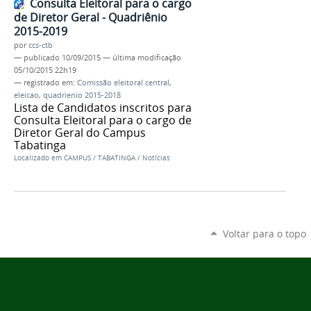
Consulta Eleitoral para o cargo
de Diretor Geral - Quadriênio
2015-2019
por
ccs-ctb
—
publicado
10/09/2015
—
última modificação
05/10/2015 22h19
— registrado em:
Comissão eleitoral central
,
eleicao
,
quadrienio 2015-2018
Lista de Candidatos inscritos para
Consulta Eleitoral para o cargo de
Diretor Geral do Campus
Tabatinga
Localizado em
CAMPUS
/
TABATINGA
/
Notícias
Voltar para o topo