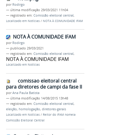
por
Rodirgo
—
última modificação
29/03/2021 11h04
— registrado em:
Comissão eleitoral central
,
Localizado em
Notícias
/
NOTA À COMUNIDADE IFAM
NOTA À COMUNIDADE IFAM
por
Rodirgo
—
publicado
29/03/2021
— registrado em:
Comissão eleitoral central
,
NOTA À COMUNIDADE IFAM
Localizado em
Notícias
comissao eleitoral central
para diretores de campi da fase II
por
Ana Paula Batista
—
última modificação
14/08/2015 13h48
— registrado em:
Comissão eleitoral central
,
eleição
,
homologação
,
diretores-gerais
Localizado em
Notícias
/
Reitor do IFAM nomeia
Comissão Eleitoral Central