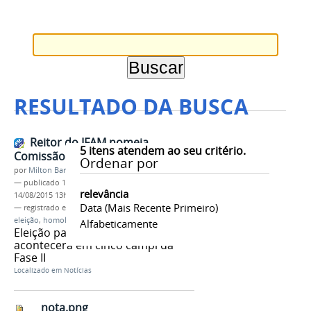
RESULTADO DA BUSCA
Reitor do IFAM nomeia
5
itens atendem ao seu critério.
Comissão Eleitoral Central
Ordenar por
por
Milton Barros
—
publicado
14/08/2015
—
última modificação
relevância
14/08/2015 13h42
Data (mais Recente Primeiro)
— registrado em:
Comissão eleitoral central
,
eleição
,
homologação
,
diretores-gerais
Alfabeticamente
Eleição para diretores-gerais
acontecerá em cinco campi da
Fase II
Localizado em
Notícias
nota.png