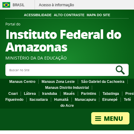
BRASIL
Acesso à informação
ACESSIBILIDADE
ALTO CONTRASTE
MAPA DO SITE
Portal do
Instituto Federal do
Amazonas
MINISTÉRIO DA DA EDUCAÇÃO
Search Site
Sea
Manaus Centro
Manaus Zona Leste
São Gabriel da Cachoeira
Manaus Distrito Industrial
Coari
Lábrea
Iranduba
Maués
Parintins
Tabatinga
Pres
Figueiredo
Itacoatiara
Humaitá
Manacapuru
Eirunepé
Tefé
do Acre