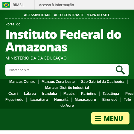
BRASIL
Acesso à informação
ACESSIBILIDADE
ALTO CONTRASTE
MAPA DO SITE
Portal do
Instituto Federal do
Amazonas
MINISTÉRIO DA DA EDUCAÇÃO
Search Site
Sea
Manaus Centro
Manaus Zona Leste
São Gabriel da Cachoeira
Manaus Distrito Industrial
Coari
Lábrea
Iranduba
Maués
Parintins
Tabatinga
Pres
Figueiredo
Itacoatiara
Humaitá
Manacapuru
Eirunepé
Tefé
do Acre