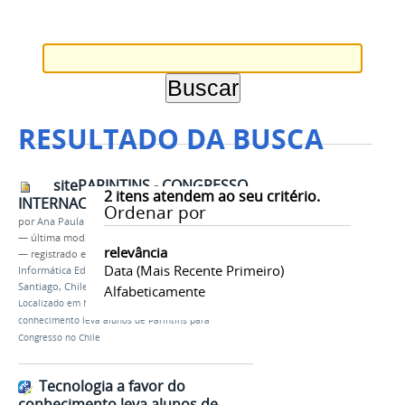
RESULTADO DA BUSCA
sitePARINTINS - CONGRESSO
2
itens atendem ao seu critério.
INTERNACIONAL.png
Ordenar por
por
Ana Paula Batista
—
última modificação
29/11/2016 10h47
relevância
— registrado em:
Congresso Internacional de
Data (mais Recente Primeiro)
Informática Educativa
,
campus Parintins
,
Santiago
,
Chile
Alfabeticamente
Localizado em
Notícias
/
Tecnologia a favor do
conhecimento leva alunos de Parintins para
Congresso no Chile
Tecnologia a favor do
conhecimento leva alunos de