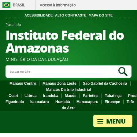
BRASIL
Acesso à informação
ACESSIBILIDADE
ALTO CONTRASTE
MAPA DO SITE
Portal do
Instituto Federal do
Amazonas
MINISTÉRIO DA DA EDUCAÇÃO
Search Site
Sea
Manaus Centro
Manaus Zona Leste
São Gabriel da Cachoeira
Manaus Distrito Industrial
Coari
Lábrea
Iranduba
Maués
Parintins
Tabatinga
Pres
Figueiredo
Itacoatiara
Humaitá
Manacapuru
Eirunepé
Tefé
do Acre