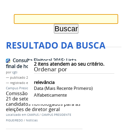
RESULTADO DA BUSCA
Consulta Eleitoral 2015: Lista
2
itens atendem ao seu critério.
final de homologados
Ordenar por
por
cgti
—
publicado
21/09/2015
relevância
— registrado em:
Consulta eleitoral
,
Diretor Geral
,
Data (mais Recente Primeiro)
Campus Presidente Figueiredo
,
homologação
Comissão eleitoral divulgou hoje,
Alfabeticamente
21 de setembro, relação dos
candidatos homologados para as
eleições de diretor geral
Localizado em
CAMPUS
/
CAMPUS PRESIDENTE
FIGUEIREDO
/
Notícias