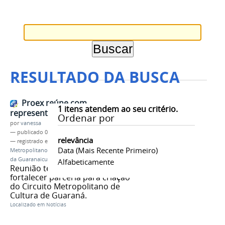
RESULTADO DA BUSCA
Proex reúne com
1
itens atendem ao seu critério.
representantes da Embrapa
Ordenar por
por
vanessa
—
publicado
04/10/2016
relevância
— registrado em:
PROEX
,
Criação do Circuito
Data (mais Recente Primeiro)
Metropolitano de Cultura de Guaraná
,
Expansão
da Guaranaicultura
Alfabeticamente
Reunião teve como objetivo
fortalecer parceria para criação
do Circuito Metropolitano de
Cultura de Guaraná.
Localizado em
Notícias