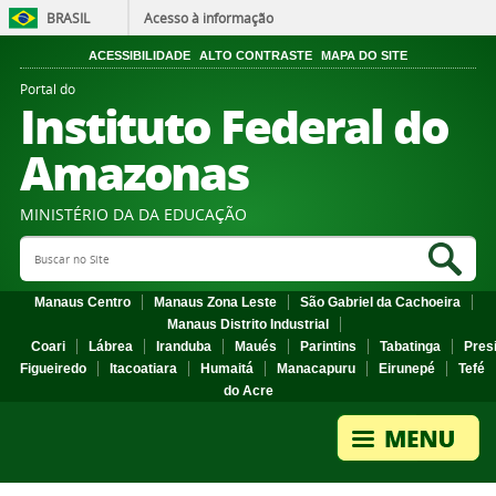
BRASIL
Acesso à informação
ACESSIBILIDADE
ALTO CONTRASTE
MAPA DO SITE
Portal do
Instituto Federal do
Amazonas
MINISTÉRIO DA DA EDUCAÇÃO
Search Site
Sea
Manaus Centro
Manaus Zona Leste
São Gabriel da Cachoeira
Manaus Distrito Industrial
Coari
Lábrea
Iranduba
Maués
Parintins
Tabatinga
Pres
Figueiredo
Itacoatiara
Humaitá
Manacapuru
Eirunepé
Tefé
do Acre