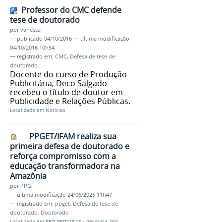
Professor do CMC defende
tese de doutorado
por
vanessa
—
publicado
04/10/2016
—
última modificação
04/10/2016 10h54
— registrado em:
CMC
,
Defesa de tese de
doutorado
Docente do curso de Produção
Publicitária, Deco Salgado
recebeu o título de doutor em
Publicidade e Relações Públicas.
Localizado em
Notícias
PPGET/IFAM realiza sua
primeira defesa de doutorado e
reforça compromisso com a
educação transformadora na
Amazônia
por
PPGI
—
última modificação
24/06/2025 11h47
— registrado em:
ppget
,
Defesa de tese de
doutorado
,
Doutorado
Localizado em
PRÓ-REITORIAS
/
Pesquisa, Pós-