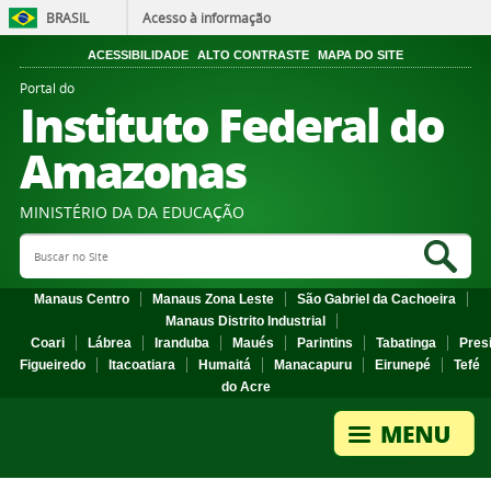
BRASIL
Acesso à informação
ACESSIBILIDADE
ALTO CONTRASTE
MAPA DO SITE
Portal do
Instituto Federal do
Amazonas
MINISTÉRIO DA DA EDUCAÇÃO
Search Site
Sea
Manaus Centro
Manaus Zona Leste
São Gabriel da Cachoeira
Manaus Distrito Industrial
Coari
Lábrea
Iranduba
Maués
Parintins
Tabatinga
Pres
Figueiredo
Itacoatiara
Humaitá
Manacapuru
Eirunepé
Tefé
do Acre