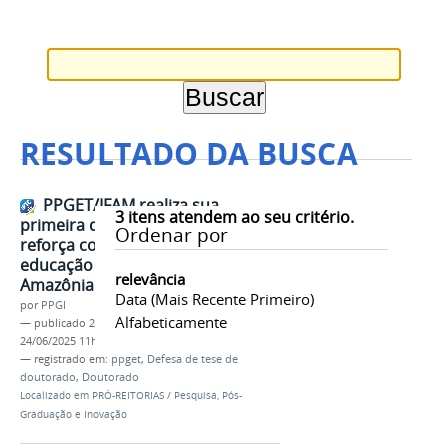
RESULTADO DA BUSCA
PPGET/IFAM realiza sua
3
itens atendem ao seu critério.
primeira defesa de doutorado e
Ordenar por
reforça compromisso com a
educação transformadora na
relevância
Amazônia
Data (mais Recente Primeiro)
por
PPGI
Alfabeticamente
—
publicado
24/06/2025
—
última modificação
24/06/2025 11h03
— registrado em:
ppget
,
Defesa de tese de
doutorado
,
Doutorado
Localizado em
PRÓ-REITORIAS
/
Pesquisa, Pós-
Graduação e Inovação