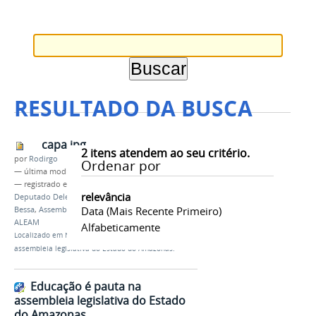
RESULTADO DA BUSCA
capa.jpg
2
itens atendem ao seu critério.
por
Rodirgo
Ordenar por
—
última modificação
24/04/2019 19h25
— registrado em:
Deputada Alessandra Campelo
,
relevância
Deputado Delegado Péricles
,
Deputado Carlinhos
Data (mais Recente Primeiro)
Bessa
,
Assembleia Legislativa do Amazonas
,
ALEAM
Alfabeticamente
Localizado em
Notícias
/
Educação é pauta na
assembleia legislativa do Estado do Amazonas.
Educação é pauta na
assembleia legislativa do Estado
do Amazonas.