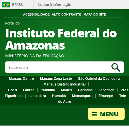
BRASIL
Acesso à informação
ACESSIBILIDADE
ALTO CONTRASTE
MAPA DO SITE
Portal do
Instituto Federal do
Amazonas
MINISTÉRIO DA DA EDUCAÇÃO
Search Site
Sea
Manaus Centro
Manaus Zona Leste
São Gabriel da Cachoeira
Manaus Distrito Industrial
Coari
Lábrea
Iranduba
Maués
Parintins
Tabatinga
Pres
Figueiredo
Itacoatiara
Humaitá
Manacapuru
Eirunepé
Tefé
do Acre