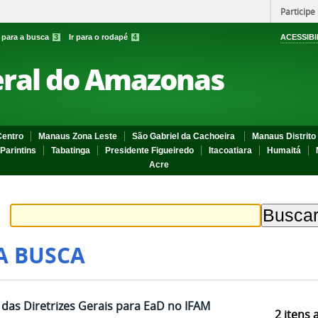
Participe
r para a busca
3
Ir para o rodapé
4
ACESSIBI
eral do Amazonas
entro
Manaus Zona Leste
São Gabriel da Cachoeira
Manaus Distrito 
Parintins
Tabatinga
Presidente Figueiredo
Itacoatiara
Humaitá
Acre
A BUSCA
 das Diretrizes Gerais para EaD no IFAM
2
itens 