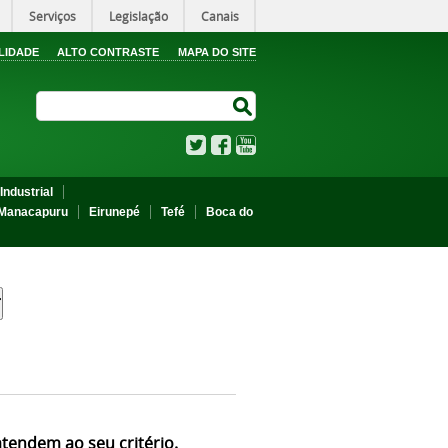
Serviços
Legislação
Canais
LIDADE
ALTO CONTRASTE
MAPA DO SITE
Search Site
Search Site
Twitter
Facebook
YouTube
Industrial
Manacapuru
Eirunepé
Tefé
Boca do
atendem ao seu critério.