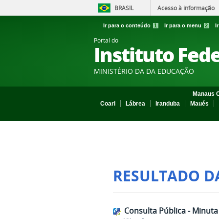
BRASIL
Acesso à informação
Ir para o conteúdo
1
Ir para o menu
2
I
Portal do
Instituto Fed
MINISTÉRIO DA DA EDUCAÇÃO
Manaus C
Coari
Lábrea
Iranduba
Maués
RESULTADO D
Consulta Pública - Minuta