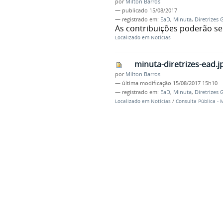
por
Milton Barros
—
publicado
15/08/2017
— registrado em:
EaD
,
Minuta
,
Diretrizes 
As contribuições poderão se
Localizado em
Notícias
minuta-diretrizes-ead.j
por
Milton Barros
—
última modificação
15/08/2017 15h10
— registrado em:
EaD
,
Minuta
,
Diretrizes 
Localizado em
Notícias
/
Consulta Pública - 