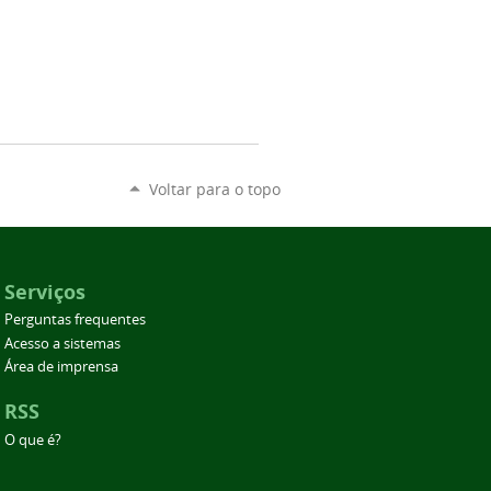
Voltar para o topo
Serviços
Perguntas frequentes
Acesso a sistemas
Área de imprensa
RSS
O que é?