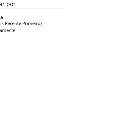
ar por
ia
is Recente Primeiro)
camente