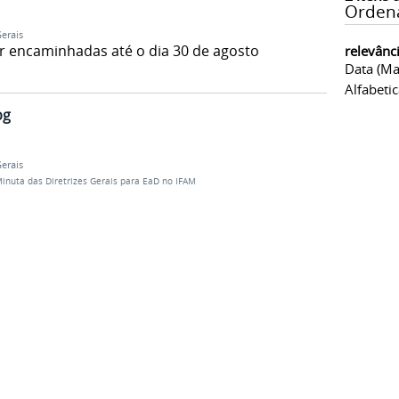
Orden
Gerais
r encaminhadas até o dia 30 de agosto
relevânc
Data (ma
Alfabeti
pg
Gerais
Minuta das Diretrizes Gerais para EaD no IFAM