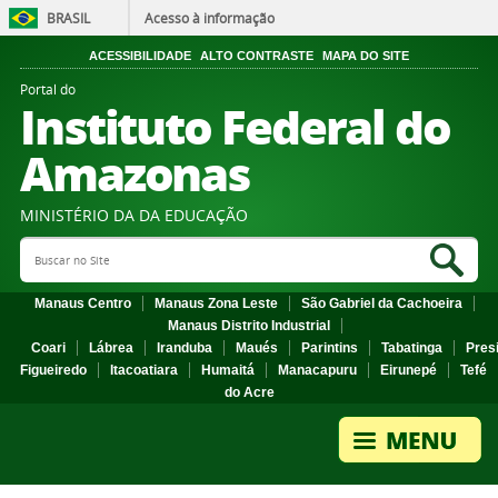
BRASIL
Acesso à informação
ACESSIBILIDADE
ALTO CONTRASTE
MAPA DO SITE
Portal do
Instituto Federal do
Amazonas
MINISTÉRIO DA DA EDUCAÇÃO
Search Site
Sea
Manaus Centro
Manaus Zona Leste
São Gabriel da Cachoeira
Manaus Distrito Industrial
Coari
Lábrea
Iranduba
Maués
Parintins
Tabatinga
Pres
Figueiredo
Itacoatiara
Humaitá
Manacapuru
Eirunepé
Tefé
do Acre