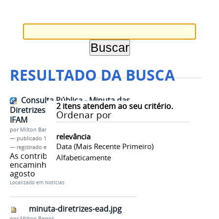
RESULTADO DA BUSCA
Consulta Pública - Minuta das
2
itens atendem ao seu critério.
Diretrizes Gerais para EaD no
Ordenar por
IFAM
por
Milton Barros
relevância
—
publicado
15/08/2017
Data (mais Recente Primeiro)
— registrado em:
EaD
,
Minuta
,
Diretrizes Gerais
As contribuições poderão ser
Alfabeticamente
encaminhadas até o dia 30 de
agosto
Localizado em
Notícias
minuta-diretrizes-ead.jpg
por
Milton Barros