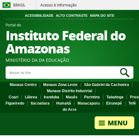
BRASIL
Acesso à informação
ACESSIBILIDADE
ALTO CONTRASTE
MAPA DO SITE
Portal do
Instituto Federal do
Amazonas
MINISTÉRIO DA DA EDUCAÇÃO
Search Site
Sea
Manaus Centro
Manaus Zona Leste
São Gabriel da Cachoeira
Manaus Distrito Industrial
Coari
Lábrea
Iranduba
Maués
Parintins
Tabatinga
Pres
Figueiredo
Itacoatiara
Humaitá
Manacapuru
Eirunepé
Tefé
do Acre