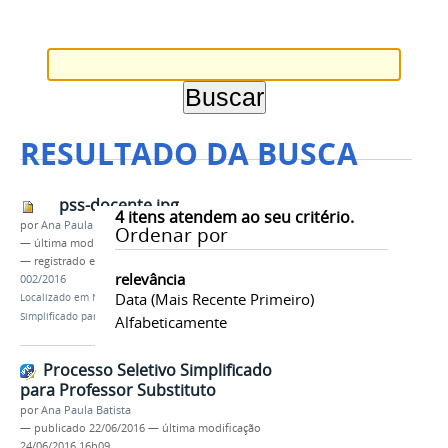
RESULTADO DA BUSCA
pss-docente.jpg
4
itens atendem ao seu critério.
por
Ana Paula Batista
Ordenar por
—
última modificação
24/06/2016 14h41
— registrado em:
PSS Docente
,
DGP
,
Edital
relevância
002/2016
Data (mais Recente Primeiro)
Localizado em
Notícias
/
Processo Seletivo
Simplificado para Professor Substituto
Alfabeticamente
Processo Seletivo Simplificado
para Professor Substituto
por
Ana Paula Batista
—
publicado
22/06/2016
—
última modificação
24/06/2016 16h09