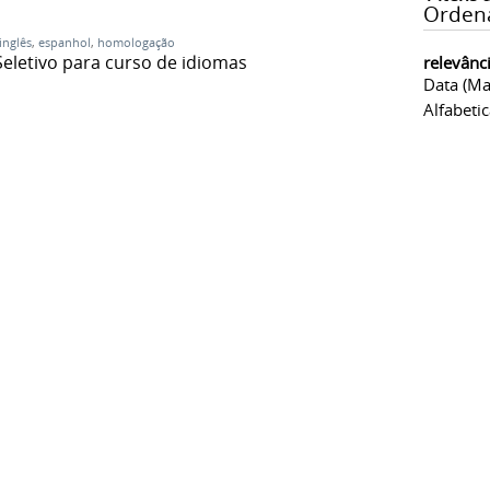
Orden
inglês
,
espanhol
,
homologação
Seletivo para curso de idiomas
relevânc
Data (ma
Alfabeti