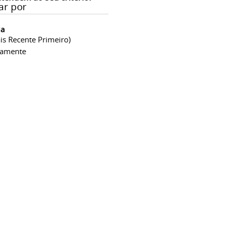
ar por
ia
is Recente Primeiro)
camente