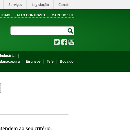
Serviços
Legislação
Canais
LIDADE
ALTO CONTRASTE
MAPA DO SITE
Search Site
Search Site
Twitter
Facebook
YouTube
Industrial
Manacapuru
Eirunepé
Tefé
Boca do
atendem ao seu critério.