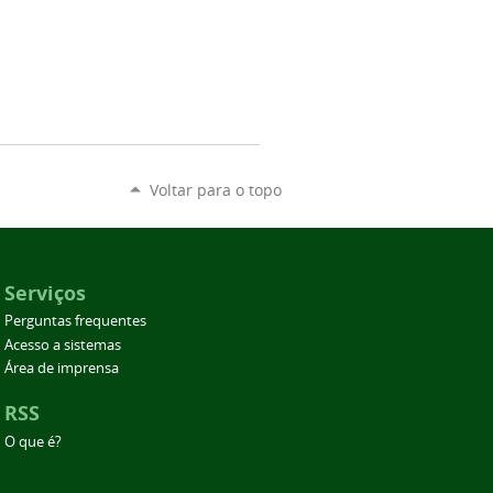
Voltar para o topo
Serviços
Perguntas frequentes
Acesso a sistemas
Área de imprensa
RSS
O que é?