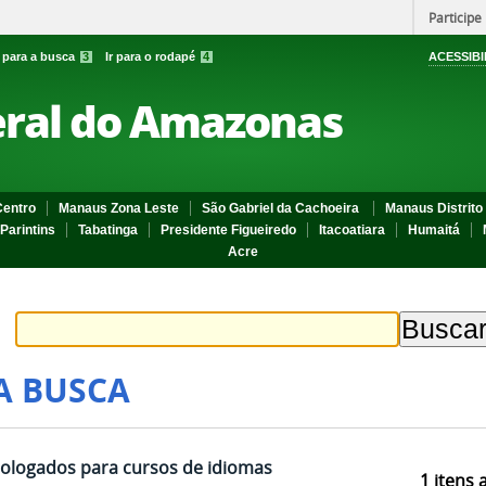
Participe
r para a busca
3
Ir para o rodapé
4
ACESSIBI
eral do Amazonas
entro
Manaus Zona Leste
São Gabriel da Cachoeira
Manaus Distrito 
Parintins
Tabatinga
Presidente Figueiredo
Itacoatiara
Humaitá
Acre
A BUSCA
ologados para cursos de idiomas
1
itens 