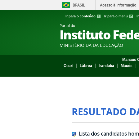
BRASIL
Acesso à informação
Ir para o conteúdo
1
Ir para o menu
2
I
Portal do
Instituto Fed
MINISTÉRIO DA DA EDUCAÇÃO
Manaus C
Coari
Lábrea
Iranduba
Maués
RESULTADO D
Lista dos candidatos hom