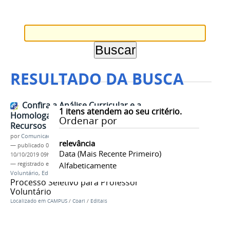
RESULTADO DA BUSCA
Confira a Análise Curricular e a
1
itens atendem ao seu critério.
Homologação de Inscrições-Pós
Ordenar por
Recursos
por
Comunicação COARI
relevância
—
publicado
04/09/2019
—
última modificação
Data (mais Recente Primeiro)
10/10/2019 09h41
— registrado em:
PROCESSO SELETIVO
Alfabeticamente
,
Professor
Voluntário
,
Edital Nº 07
,
IFAM CCO 2019
Processo Seletivo para Professor
Voluntário
Localizado em
CAMPUS
/
Coari
/
Editais