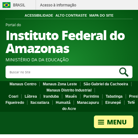
BRASIL
Acesso à informação
ACESSIBILIDADE
ALTO CONTRASTE
MAPA DO SITE
Portal do
Instituto Federal do
Amazonas
MINISTÉRIO DA DA EDUCAÇÃO
Search Site
Sea
Manaus Centro
Manaus Zona Leste
São Gabriel da Cachoeira
Manaus Distrito Industrial
Coari
Lábrea
Iranduba
Maués
Parintins
Tabatinga
Pres
Figueiredo
Itacoatiara
Humaitá
Manacapuru
Eirunepé
Tefé
do Acre