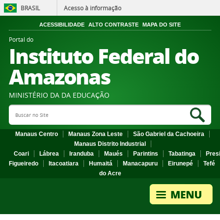
BRASIL
Acesso à informação
ACESSIBILIDADE
ALTO CONTRASTE
MAPA DO SITE
Portal do
Instituto Federal do
Amazonas
MINISTÉRIO DA DA EDUCAÇÃO
Search Site
Sea
Manaus Centro
Manaus Zona Leste
São Gabriel da Cachoeira
Manaus Distrito Industrial
Coari
Lábrea
Iranduba
Maués
Parintins
Tabatinga
Pres
Figueiredo
Itacoatiara
Humaitá
Manacapuru
Eirunepé
Tefé
do Acre