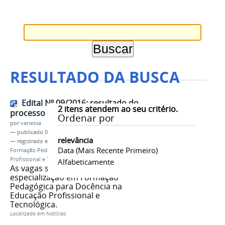
RESULTADO DA BUSCA
Edital Nº 09/2016: resultado do
2
itens atendem ao seu critério.
processo de seleção
Ordenar por
por
vanessa
—
publicado
05/04/2016
relevância
— registrado em:
Edital Nº 09/2016
,
Resultado
,
Data (mais Recente Primeiro)
Formação Pedagógica para Docência na Educação
Profissional e Tecnológica
,
Plafor
Alfabeticamente
As vagas são para o curso de
especialização em Formação
Pedagógica para Docência na
Educação Profissional e
Tecnológica.
Localizado em
Notícias