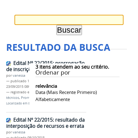
RESULTADO DA BUSCA
Edital Nº 22/2015: prorrogação
3
itens atendem ao seu critério.
de inscrições para cursos técnicos
Ordenar por
por
vanessa
—
publicado
18/09/2015
—
última modificação
relevância
23/09/2015 08h30
Data (mais Recente Primeiro)
— registrado em:
Edital Nº 22/2015
,
Cursos
técnicos
,
Prorrogação de inscrições
Alfabeticamente
Localizado em
Editais
Edital Nº 22/2015: resultado da
interposição de recursos e errata
por
vanessa
—
publicado
08/10/2015