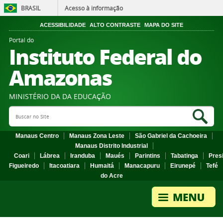
BRASIL
Acesso à informação
ACESSIBILIDADE
ALTO CONTRASTE
MAPA DO SITE
Portal do
Instituto Federal do
Amazonas
MINISTÉRIO DA DA EDUCAÇÃO
Search Site
Sea
Manaus Centro
Manaus Zona Leste
São Gabriel da Cachoeira
Manaus Distrito Industrial
Coari
Lábrea
Iranduba
Maués
Parintins
Tabatinga
Pres
Figueiredo
Itacoatiara
Humaitá
Manacapuru
Eirunepé
Tefé
do Acre