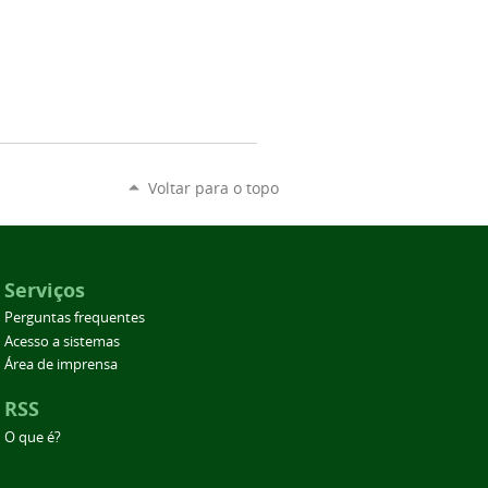
Voltar para o topo
Serviços
Perguntas frequentes
Acesso a sistemas
Área de imprensa
RSS
O que é?