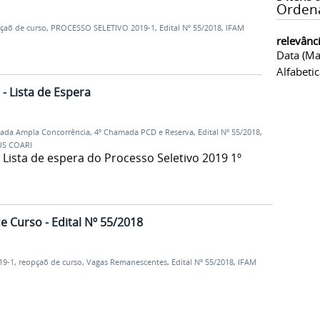
Orden
çaõ de curso
,
PROCESSO SELETIVO 2019-1
,
Edital Nº 55/2018
,
IFAM
relevânc
Data (ma
Alfabeti
- Lista de Espera
ada Ampla Concorrência
,
4º Chamada PCD e Reserva
,
Edital Nº 55/2018
,
S COARI
Lista de espera do Processo Seletivo 2019 1º
Curso - Edital Nº 55/2018
19-1
,
reopçaõ de curso
,
Vagas Remanescentes
,
Edital Nº 55/2018
,
IFAM