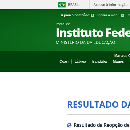
BRASIL
Acesso à informação
Ir para o conteúdo
1
Ir para o menu
2
I
Portal do
Instituto Fed
MINISTÉRIO DA DA EDUCAÇÃO
Manaus C
Coari
Lábrea
Iranduba
Maués
RESULTADO D
Resultado da Reopção de