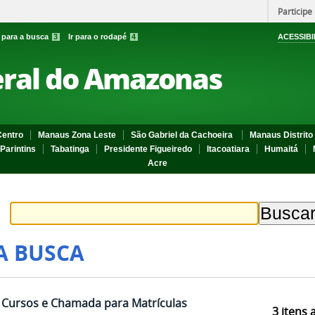
Participe
r para a busca
3
Ir para o rodapé
4
ACESSIBI
eral do Amazonas
entro
Manaus Zona Leste
São Gabriel da Cachoeira
Manaus Distrito 
Parintins
Tabatinga
Presidente Figueiredo
Itacoatiara
Humaitá
Acre
A BUSCA
 Cursos e Chamada para Matrículas
3
itens 