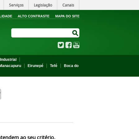
Serviços
Legislação
Canais
LIDADE
ALTO CONTRASTE
MAPA DO SITE
Search Site
Search Site
Twitter
Facebook
YouTube
Industrial
Manacapuru
Eirunepé
Tefé
Boca do
atendem ao seu critério.