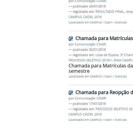
por
Comunicação COARI
—
publicado
24/01/2019
— registrado em:
RESULTADO FINAL
,
reop
CAMPUS CAORI
,
2019
Localizado em
CAMPUS
/
Coari
/
Notícias
Chamada para Matrículas 
por
Comunicação COARI
—
publicado
02/01/2019
— registrado em:
Lista de Espera
,
3º Cham
PROCESSO SELETIVO 2019/1
,
IFAM CAMPU
Chamada para Matrículas da 
semestre
Localizado em
CAMPUS
/
Coari
/
Notícias
Chamada para Reopção de 
por
Comunicação COARI
—
publicado
17/01/2019
— registrado em:
PROCESSO SELETIVO 20
CAMPUS CAORI
,
2019
Localizado em
CAMPUS
/
Coari
/
Notícias