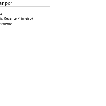
ar por
ia
is Recente Primeiro)
camente