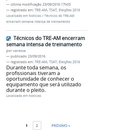
—
última modificação
23/09/2016 17h03
— registrado em:
TRE-AM
,
TSAT
,
Eleições 2016
Localizado em
Notícias
/
Técnicos do TRE-AM
encerram semana intensa de treinamento
Técnicos do TRE-AM encerram
semana intensa de treinamento
por
vanessa
—
publicado
23/09/2016
— registrado em:
TRE-AM
,
TSAT
,
Eleições 2016
Durante toda semana, os
profissionais tiveram a
oportunidade de conhecer o
equipamento que será utilizado
durante o pleito.
Localizado em
Notícias
1
2
PRÓXIMO »