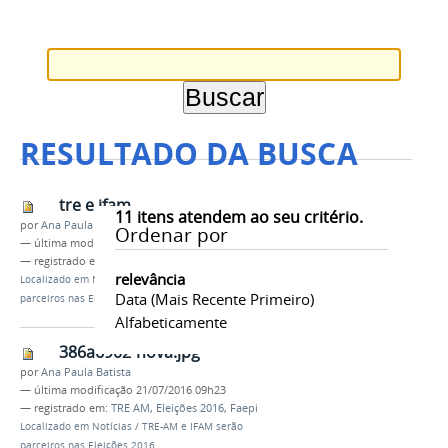
RESULTADO DA BUSCA
tre e ifam
11
itens atendem ao seu critério.
por
Ana Paula Batista
Ordenar por
—
última modificação
21/07/2016 09h21
— registrado em:
TRE AM
,
Eleições 2016
,
Faepi
relevância
Localizado em
Notícias
/
TRE-AM e IFAM serão
Data (mais Recente Primeiro)
parceiros nas Eleições 2016
Alfabeticamente
386a6902-nova.jpg
por
Ana Paula Batista
—
última modificação
21/07/2016 09h23
— registrado em:
TRE AM
,
Eleições 2016
,
Faepi
Localizado em
Notícias
/
TRE-AM e IFAM serão
parceiros nas Eleições 2016