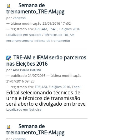
Semana de
treinamento_TRE-AM.jpg
por
vanessa
—
última modificação
23/09/2016 17h02
— registrado em:
TRE-AM
,
TSAT
,
Eleições 2016
Localizado em
Notícias
/
Técnicos do TRE-AM
encerram semana intensa de treinamento
TRE-AM e IFAM serão parceiros
nas Eleições 2016
por
Ana Paula Batista
—
publicado
21/07/2016
—
última modificação
21/07/2016 09h23
— registrado em:
TRE AM
,
Eleições 2016
,
Faepi
Edital selecionando técnicos de
urna e técnicos de transmissão
será aberto e divulgado em breve
Localizado em
Notícias
Semana de
treinamento_TRE-AM.jpg
por
vanessa