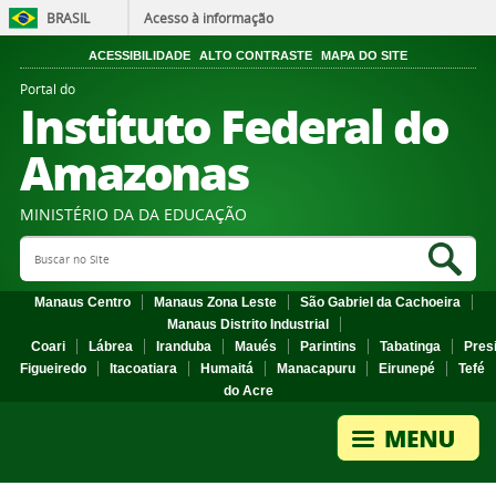
BRASIL
Acesso à informação
ACESSIBILIDADE
ALTO CONTRASTE
MAPA DO SITE
Portal do
Instituto Federal do
Amazonas
MINISTÉRIO DA DA EDUCAÇÃO
Search Site
Sea
Manaus Centro
Manaus Zona Leste
São Gabriel da Cachoeira
Manaus Distrito Industrial
Coari
Lábrea
Iranduba
Maués
Parintins
Tabatinga
Pres
Figueiredo
Itacoatiara
Humaitá
Manacapuru
Eirunepé
Tefé
do Acre