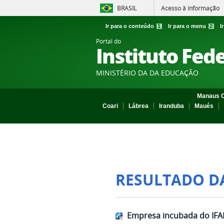
BRASIL
Acesso à informação
Ir para o conteúdo
1
Ir para o menu
2
I
Portal do
Instituto Fed
MINISTÉRIO DA DA EDUCAÇÃO
Manaus C
Coari
Lábrea
Iranduba
Maués
RESULTADO D
Empresa incubada do IFA