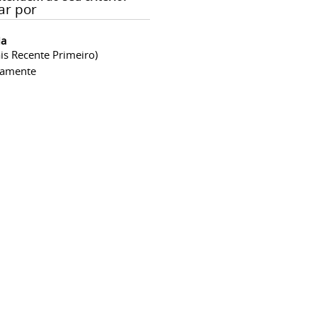
ar por
ia
is Recente Primeiro)
camente