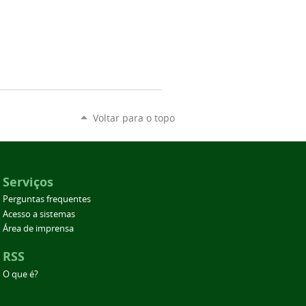
Voltar para o topo
Serviços
Perguntas frequentes
Acesso a sistemas
Área de imprensa
RSS
O que é?