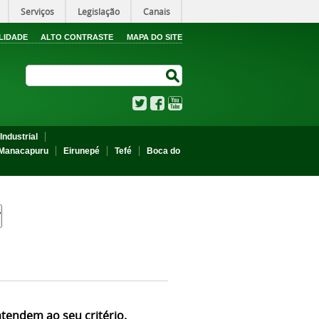
Serviços
Legislação
Canais
LIDADE
ALTO CONTRASTE
MAPA DO SITE
Search Site
Search Site
Twitter
Facebook
YouTube
Industrial
Manacapuru
Eirunepé
Tefé
Boca do
atendem ao seu critério.