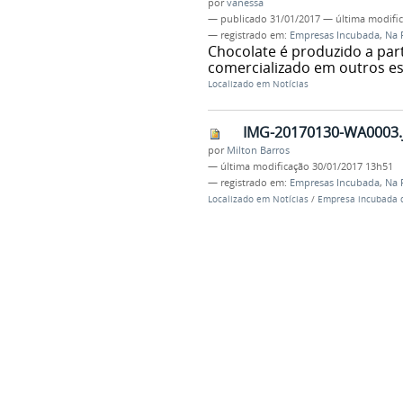
por
vanessa
—
publicado
31/01/2017
—
última modifi
— registrado em:
Empresas Incubada
,
Na 
Chocolate é produzido a par
comercializado em outros es
Localizado em
Notícias
IMG-20170130-WA0003.
por
Milton Barros
—
última modificação
30/01/2017 13h51
— registrado em:
Empresas Incubada
,
Na 
Localizado em
Notícias
/
Empresa incubada d