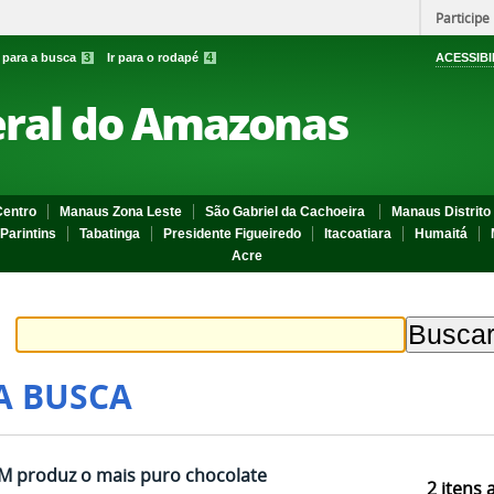
Participe
r para a busca
3
Ir para o rodapé
4
ACESSIBI
eral do Amazonas
entro
Manaus Zona Leste
São Gabriel da Cachoeira
Manaus Distrito 
Parintins
Tabatinga
Presidente Figueiredo
Itacoatiara
Humaitá
Acre
A BUSCA
M produz o mais puro chocolate
2
itens 