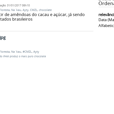
Orden
cação
31/01/2017 08h10
Floresta
,
Na´kau
,
Ayty
,
CMZL
,
chocolate
tir de amêndoas do cacau e açúcar, já sendo
relevânc
tados brasileiros
Data (ma
Alfabeti
jpg
Floresta
,
Na´kau
,
#CMZL
,
Ayty
o IFAM produz o mais puro chocolate