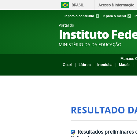
BRASIL
Acesso à informação
Ir para o conteúdo
1
Ir para o menu
2
I
Portal do
Instituto Fed
MINISTÉRIO DA DA EDUCAÇÃO
Manaus C
Coari
Lábrea
Iranduba
Maués
RESULTADO D
Resultados preliminares 