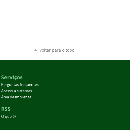
Voltar para o topo
Serviços
Perguntas frequentes
Acesso a sistemas
Área de imprensa
RSS
O que é?