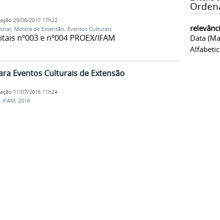
Orden
cação
29/08/2017 17h22
relevânc
minar
,
Mostra de Extensão
,
Eventos Culturais
ditais nº003 e nº004 PROEX/IFAM
Data (ma
Alfabeti
ra Eventos Culturais de Extensão
cação
11/07/2016 11h24
,
IFAM
,
2016