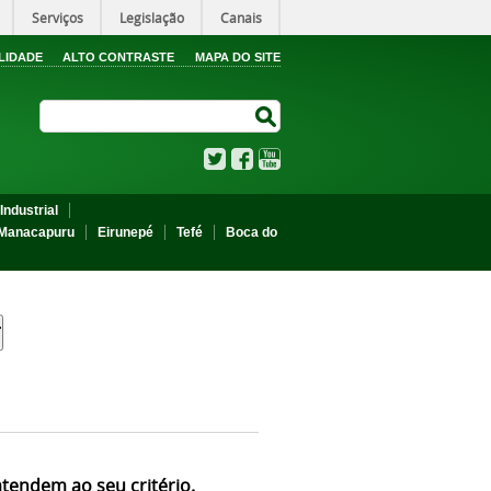
Serviços
Legislação
Canais
LIDADE
ALTO CONTRASTE
MAPA DO SITE
Search Site
Search Site
Twitter
Facebook
YouTube
Industrial
Manacapuru
Eirunepé
Tefé
Boca do
atendem ao seu critério.