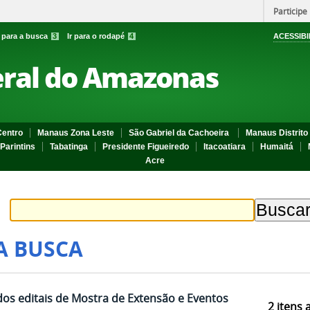
Participe
r para a busca
3
Ir para o rodapé
4
ACESSIBI
eral do Amazonas
entro
Manaus Zona Leste
São Gabriel da Cachoeira
Manaus Distrito 
Parintins
Tabatinga
Presidente Figueiredo
Itacoatiara
Humaitá
Acre
A BUSCA
dos editais de Mostra de Extensão e Eventos
2
itens 