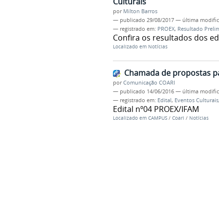
Culturais
por
Milton Barros
—
publicado
29/08/2017
—
última modifi
— registrado em:
PROEX
,
Resultado Preli
Confira os resultados dos e
Localizado em
Notícias
Chamada de propostas pa
por
Comunicação COARI
—
publicado
14/06/2016
—
última modifi
— registrado em:
Edital
,
Eventos Culturais
Edital nº04 PROEX/IFAM
Localizado em
CAMPUS
/
Coari
/
Notícias