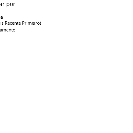
ar por
ia
is Recente Primeiro)
camente