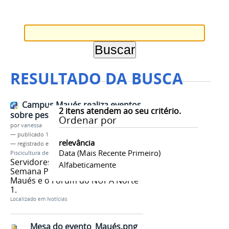
RESULTADO DA BUSCA
Campus Maués realiza eventos
2
itens atendem ao seu critério.
sobre pesca e piscicultura
Ordenar por
por
vanessa
—
publicado
12/12/2016
relevância
— registrado em:
Campus Maués
,
Semana Pesca e
Data (mais Recente Primeiro)
Piscicultura de Maués
,
Fórum do NUPA Norte 1
Servidores e alunos realizaram a
Alfabeticamente
Semana Pesca e Piscicultura de
Maués e o Fórum do NUPA Norte
1.
Localizado em
Notícias
Mesa do evento_Maués.png