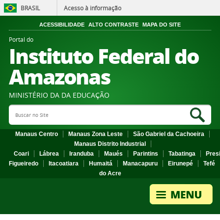
BRASIL
Acesso à informação
ACESSIBILIDADE
ALTO CONTRASTE
MAPA DO SITE
Portal do
Instituto Federal do
Amazonas
MINISTÉRIO DA DA EDUCAÇÃO
Search Site
Sea
Manaus Centro
Manaus Zona Leste
São Gabriel da Cachoeira
Manaus Distrito Industrial
Coari
Lábrea
Iranduba
Maués
Parintins
Tabatinga
Pres
Figueiredo
Itacoatiara
Humaitá
Manacapuru
Eirunepé
Tefé
do Acre