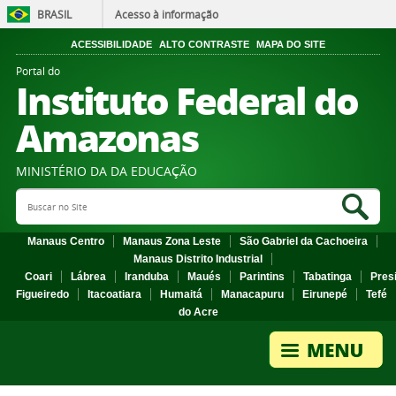
BRASIL
Acesso à informação
ACESSIBILIDADE
ALTO CONTRASTE
MAPA DO SITE
Portal do
Instituto Federal do
Amazonas
MINISTÉRIO DA DA EDUCAÇÃO
Search Site
Sea
Manaus Centro
Manaus Zona Leste
São Gabriel da Cachoeira
Manaus Distrito Industrial
Coari
Lábrea
Iranduba
Maués
Parintins
Tabatinga
Pres
Figueiredo
Itacoatiara
Humaitá
Manacapuru
Eirunepé
Tefé
do Acre