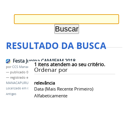
RESULTADO DA BUSCA
Festa Junina CAM/IFAM 2018
1
itens atendem ao seu critério.
por
CCS Manacaouru
Ordenar por
—
publicado
05/08/2018
— registrado em:
CAMPUS AVANÇADO
relevância
MANACAPURU
,
FESTA JUNINA 2018
Data (mais Recente Primeiro)
Localizado em
CAMPUS
/
…
/
Notícias
/
Notícias
Antigas
Alfabeticamente