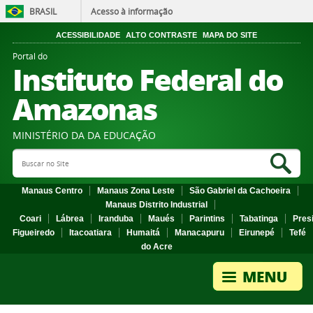
BRASIL
Acesso à informação
ACESSIBILIDADE
ALTO CONTRASTE
MAPA DO SITE
Portal do
Instituto Federal do
Amazonas
MINISTÉRIO DA DA EDUCAÇÃO
Search Site
Sea
Manaus Centro
Manaus Zona Leste
São Gabriel da Cachoeira
Manaus Distrito Industrial
Coari
Lábrea
Iranduba
Maués
Parintins
Tabatinga
Pres
Figueiredo
Itacoatiara
Humaitá
Manacapuru
Eirunepé
Tefé
do Acre