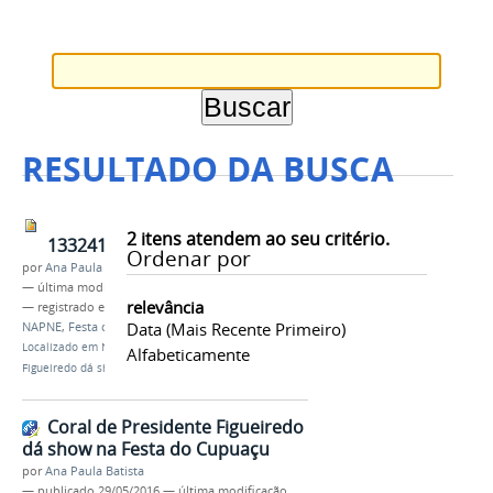
RESULTADO DA BUSCA
2
itens atendem ao seu critério.
13324187_10206055358935137_754722348_o.jpg
Ordenar por
por
Ana Paula Batista
—
última modificação
29/05/2016 10h31
relevância
— registrado em:
coral
,
Presidente Figueiredo
,
Data (mais Recente Primeiro)
NAPNE
,
Festa do Cupuaçu
Localizado em
Notícias
/
Coral de Presidente
Alfabeticamente
Figueiredo dá show na Festa do Cupuaçu
Coral de Presidente Figueiredo
dá show na Festa do Cupuaçu
por
Ana Paula Batista
—
publicado
29/05/2016
—
última modificação