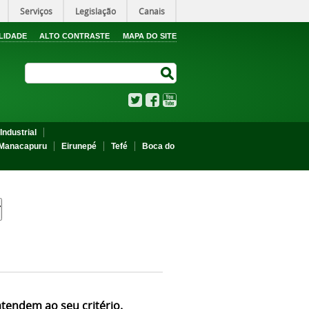
Serviços
Legislação
Canais
LIDADE
ALTO CONTRASTE
MAPA DO SITE
Search Site
Search Site
Twitter
Facebook
YouTube
Industrial
Manacapuru
Eirunepé
Tefé
Boca do
atendem ao seu critério.