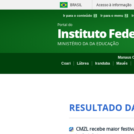
BRASIL
Acesso à informação
Ir para o conteúdo
1
Ir para o menu
2
I
Portal do
Instituto Fed
MINISTÉRIO DA DA EDUCAÇÃO
Manaus C
Coari
Lábrea
Iranduba
Maués
RESULTADO D
CMZL recebe maior festiva