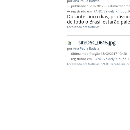
por
Ana Paula Batista
—
publicado
15/02/2017
—
última modifi
— registrado em:
PANC
,
Valdely Kinupp
,
F
Durante cinco dias, profissi
de todo o Brasil estarão pa
Localizado em
Notícias
siteDSC_0615.jpg
por
Ana Paula Batista
—
última modificação
15/02/2017 10h20
— registrado em:
PANC
,
Valdely Kinupp
,
F
Localizado em
Notícias
/
CMZL recebe maior f