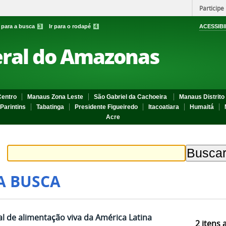
Participe
r para a busca
3
Ir para o rodapé
4
ACESSIBI
eral do Amazonas
entro
Manaus Zona Leste
São Gabriel da Cachoeira
Manaus Distrito 
Parintins
Tabatinga
Presidente Figueiredo
Itacoatiara
Humaitá
Acre
A BUSCA
l de alimentação viva da América Latina
2
itens 