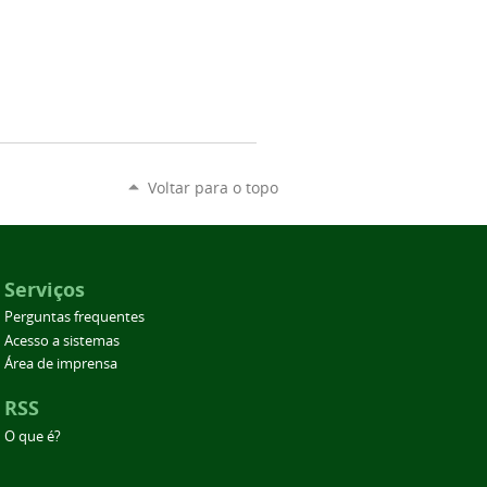
Voltar para o topo
Serviços
Perguntas frequentes
Acesso a sistemas
Área de imprensa
RSS
O que é?