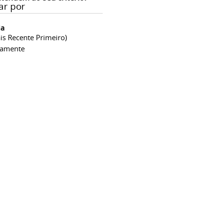
ar por
ia
is Recente Primeiro)
camente