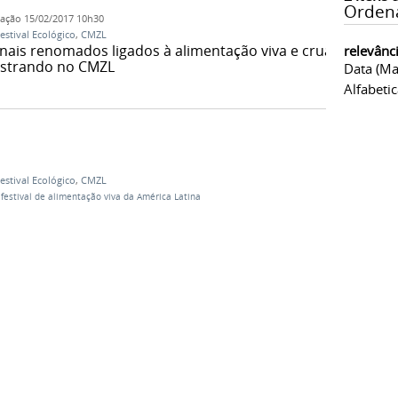
Orden
cação
15/02/2017 10h30
estival Ecológico
,
CMZL
onais renomados ligados à alimentação viva e crua
relevânc
lestrando no CMZL
Data (ma
Alfabeti
estival Ecológico
,
CMZL
estival de alimentação viva da América Latina