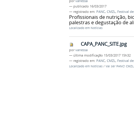
por
vanessa
—
publicado
16/03/2017
— registrado em:
PANC
,
CMZL
,
Festival d
Profissionais de nutrição, b
palestras e degustação de a
Localizado em
Notícias
CAPA_PANC_SITE.jpg
por
vanessa
—
última modificação
15/03/2017 15h32
— registrado em:
PANC
,
CMZL
,
Festival d
Localizado em
Notícias
/
Vai ser PANC! CMZL