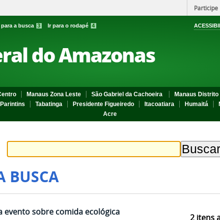
Participe
r para a busca
3
Ir para o rodapé
4
ACESSIBI
eral do Amazonas
entro
Manaus Zona Leste
São Gabriel da Cachoeira
Manaus Distrito 
Parintins
Tabatinga
Presidente Figueiredo
Itacoatiara
Humaitá
Acre
A BUSCA
za evento sobre comida ecológica
2
itens 