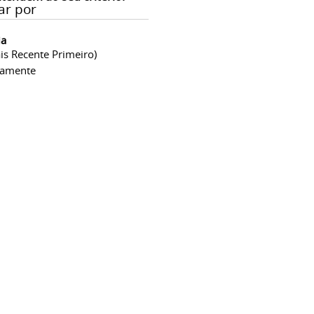
ar por
ia
is Recente Primeiro)
camente