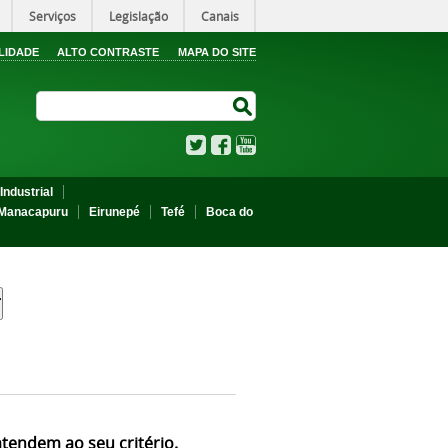
Serviços
Legislação
Canais
LIDADE
ALTO CONTRASTE
MAPA DO SITE
Search Site
Search Site
Twitter
Facebook
YouTube
Industrial
Manacapuru
Eirunepé
Tefé
Boca do
atendem ao seu critério.