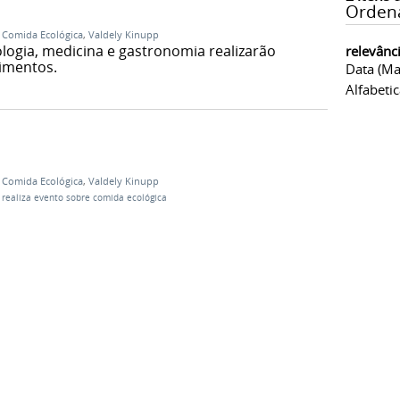
Orden
e Comida Ecológica
,
Valdely Kinupp
iologia, medicina e gastronomia realizarão
relevânc
limentos.
Data (ma
Alfabeti
e Comida Ecológica
,
Valdely Kinupp
 realiza evento sobre comida ecológica