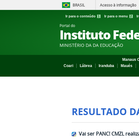
BRASIL
Acesso à informação
Ir para o conteúdo
1
Ir para o menu
2
I
Portal do
Instituto Fed
MINISTÉRIO DA DA EDUCAÇÃO
Manaus C
Coari
Lábrea
Iranduba
Maués
RESULTADO D
Vai ser PANC! CMZL reali