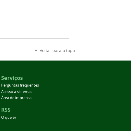
Voltar para o topo
Serviços
Perguntas frequentes
Acesso a sistemas
Área de imprensa
RSS
O que é?