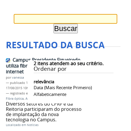
RESULTADO DA BUSCA
Campus Presidente Figueiredo
2
itens atendem ao seu critério.
utiliza fibra óptica para conexão à
Ordenar por
internet
por
vanessa
relevância
—
publicado
17/08/2015
—
última modificação
Data (mais Recente Primeiro)
17/08/2015 10h27
— registrado em:
Campus Presidente Figueiredo
Alfabeticamente
,
Fibra óptica
,
Acesso à internet
Diversos setores do CPRF e da
Reitoria participaram do processo
de implantação da nova
tecnologia no Campus.
Localizado em
Notícias