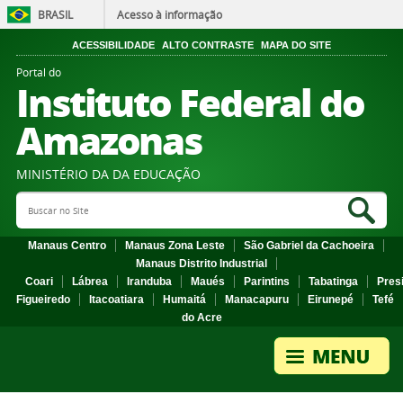
BRASIL
Acesso à informação
ACESSIBILIDADE
ALTO CONTRASTE
MAPA DO SITE
Portal do
Instituto Federal do
Amazonas
MINISTÉRIO DA DA EDUCAÇÃO
Search Site
Sea
Manaus Centro
Manaus Zona Leste
São Gabriel da Cachoeira
Manaus Distrito Industrial
Coari
Lábrea
Iranduba
Maués
Parintins
Tabatinga
Pres
Figueiredo
Itacoatiara
Humaitá
Manacapuru
Eirunepé
Tefé
do Acre