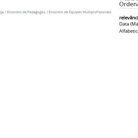
Orden
eja
,
I Encontro de Pedagogos
,
I Encontro de Equipes Multiprofissionais
relevânc
Data (ma
Alfabeti