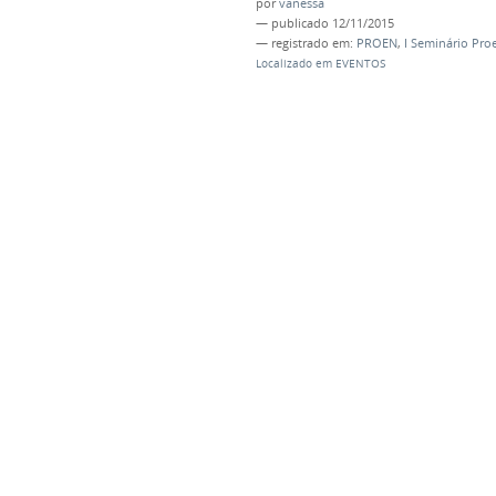
por
vanessa
—
publicado
12/11/2015
— registrado em:
PROEN
,
I Seminário Pro
Localizado em
EVENTOS