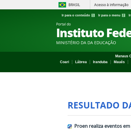
BRASIL
Acesso à informação
Ir para o conteúdo
1
Ir para o menu
2
I
Portal do
Instituto Fed
MINISTÉRIO DA DA EDUCAÇÃO
Manaus C
Coari
Lábrea
Iranduba
Maués
RESULTADO D
Proen realiza eventos e