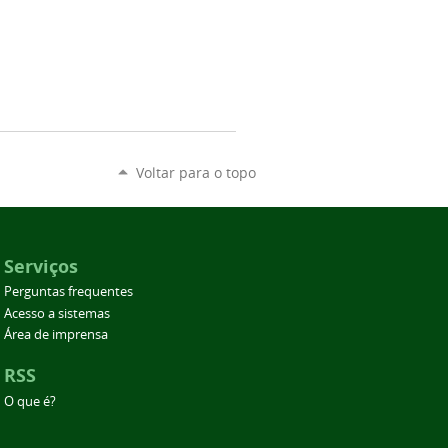
Voltar para o topo
Serviços
Perguntas frequentes
Acesso a sistemas
Área de imprensa
RSS
O que é?