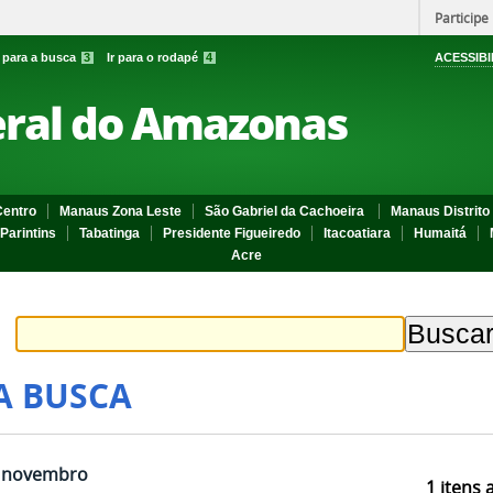
Participe
r para a busca
3
Ir para o rodapé
4
ACESSIBI
eral do Amazonas
entro
Manaus Zona Leste
São Gabriel da Cachoeira
Manaus Distrito 
Parintins
Tabatinga
Presidente Figueiredo
Itacoatiara
Humaitá
Acre
A BUSCA
m novembro
1
itens 