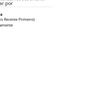
ar por
ia
is Recente Primeiro)
camente