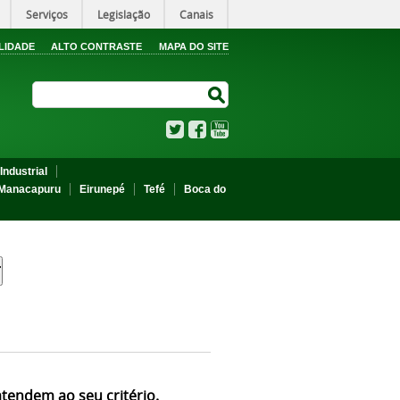
Serviços
Legislação
Canais
LIDADE
ALTO CONTRASTE
MAPA DO SITE
Search Site
Search Site
Twitter
Facebook
YouTube
Industrial
Manacapuru
Eirunepé
Tefé
Boca do
atendem ao seu critério.