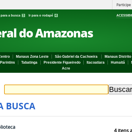
Participe
r para a busca
3
Ir para o rodapé
4
ACESSIBI
eral do Amazonas
entro
Manaus Zona Leste
São Gabriel da Cachoeira
Manaus Distrito 
Parintins
Tabatinga
Presidente Figueiredo
Itacoatiara
Humaitá
Acre
A BUSCA
blioteca
4
itens 