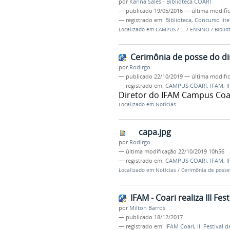
por
Karina Sales - Biblioteca COARI
—
publicado
19/05/2016
—
última modifi
— registrado em:
Biblioteca
,
Concurso lite
Localizado em
CAMPUS
/
…
/
ENSINO
/
Biblio
Cerimônia de posse do di
por
Rodirgo
—
publicado
22/10/2019
—
última modifi
— registrado em:
CAMPUS COARI
,
IFAM
,
I
Diretor do IFAM Campus Coa
Localizado em
Notícias
capa.jpg
por
Rodirgo
—
última modificação
22/10/2019 10h56
— registrado em:
CAMPUS COARI
,
IFAM
,
I
Localizado em
Notícias
/
Cerimônia de posse
IFAM - Coari realiza III F
por
Milton Barros
—
publicado
18/12/2017
— registrado em:
IFAM Coari
,
III Festival