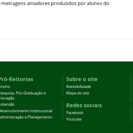
ta-metragens amadores produzidos por alunos do
Pró-Reitorias
Sobre o site
Ensino
Acessibilidade
Pesquisa, Pós-Graduação e
Mapa do site
Inovação
Redes sociais
Extensão
Desenvolvimento Institucional
Facebook
Administração e Planejamento
Youtube