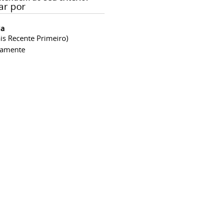
ar por
ia
is Recente Primeiro)
camente