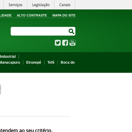
Serviços
Legislação
Canais
LIDADE
ALTO CONTRASTE
MAPA DO SITE
Search Site
Search Site
Twitter
Facebook
YouTube
Industrial
Manacapuru
Eirunepé
Tefé
Boca do
atendem ao seu critério.