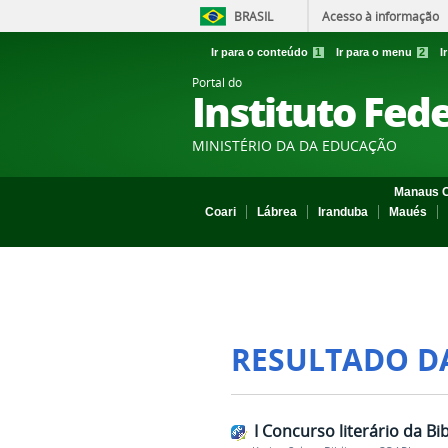
BRASIL
Acesso à informação
Ir para o conteúdo
1
Ir para o menu
2
I
Portal do
Instituto Fed
MINISTÉRIO DA DA EDUCAÇÃO
Manaus C
Coari
Lábrea
Iranduba
Maués
RESULTADO D
I Concurso literário da Bi