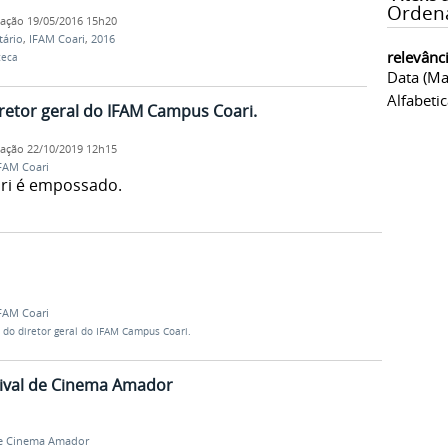
Orden
cação
19/05/2016 15h20
tário
,
IFAM Coari
,
2016
relevânc
teca
Data (ma
Alfabeti
retor geral do IFAM Campus Coari.
cação
22/10/2019 12h15
FAM Coari
ri é empossado.
FAM Coari
 do diretor geral do IFAM Campus Coari.
estival de Cinema Amador
 de Cinema Amador