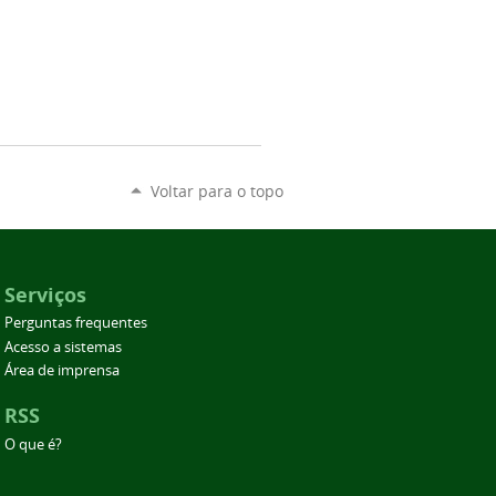
Voltar para o topo
Serviços
Perguntas frequentes
Acesso a sistemas
Área de imprensa
RSS
O que é?