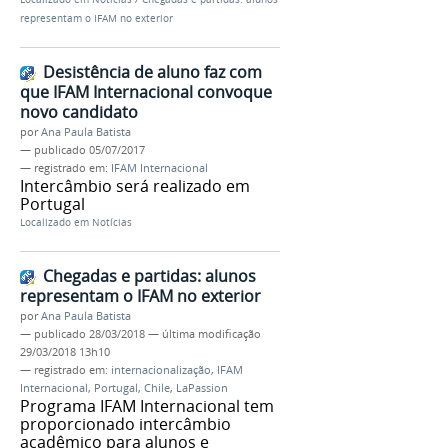
representam o IFAM no exterior
Desistência de aluno faz com
que IFAM Internacional convoque
novo candidato
por
Ana Paula Batista
—
publicado
05/07/2017
— registrado em:
IFAM Internacional
Intercâmbio será realizado em
Portugal
Localizado em
Notícias
Chegadas e partidas: alunos
representam o IFAM no exterior
por
Ana Paula Batista
—
publicado
28/03/2018
—
última modificação
29/03/2018 13h10
— registrado em:
internacionalização
,
IFAM
Internacional
,
Portugal
,
Chile
,
LaPassion
Programa IFAM Internacional tem
proporcionado intercâmbio
acadêmico para alunos e