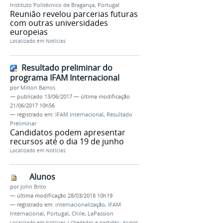
Instituto Politécnico de Bragança
,
Portugal
Reunião revelou parcerias futuras
com outras universidades
europeias
Localizado em
Notícias
Resultado preliminar do
programa IFAM Internacional
por
Milton Barros
—
publicado
13/06/2017
—
última modificação
21/06/2017 10h56
— registrado em:
IFAM Internacional
,
Resultado
Preliminar
Candidatos podem apresentar
recursos até o dia 19 de junho
Localizado em
Notícias
Alunos
por
John Brito
—
última modificação
28/03/2018 10h19
— registrado em:
internacionalização
,
IFAM
Internacional
,
Portugal
,
Chile
,
LaPassion
Localizado em
Notícias
/
Chegadas e partidas: alunos