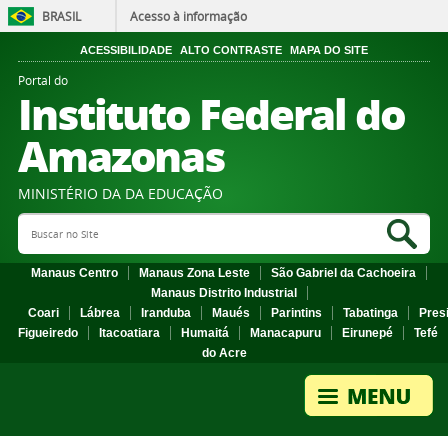
BRASIL
Acesso à informação
ACESSIBILIDADE
ALTO CONTRASTE
MAPA DO SITE
Portal do
Instituto Federal do
Amazonas
MINISTÉRIO DA DA EDUCAÇÃO
Search Site
Sea
Manaus Centro
Manaus Zona Leste
São Gabriel da Cachoeira
Manaus Distrito Industrial
Coari
Lábrea
Iranduba
Maués
Parintins
Tabatinga
Pres
Figueiredo
Itacoatiara
Humaitá
Manacapuru
Eirunepé
Tefé
do Acre