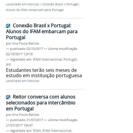
Localizado em
Notícias
/
Conexão Brasil x Portugal:
Alunos do IFAM embarcam para Portugal
Conexão Brasil x Portugal:
Alunos do IFAM embarcam para
Portugal
por
Ana Paula Batista
—
publicado
02/10/2017
—
última modificação
02/10/2017 12h18
— registrado em:
IFAM Internacional
,
Portugal
,
IPP
Estudantes terão seis meses de
estudo em instituição portuguesa
Localizado em
Notícias
Reitor conversa com alunos
selecionados para intercâmbio
em Portugal
por
Ana Paula Batista
—
publicado
21/07/2017
—
última modificação
21/07/2017 10h47
— registrado em:
IFAM
,
IFAM Internacional
,