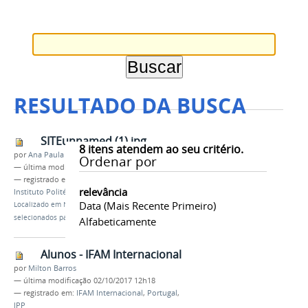
RESULTADO DA BUSCA
SITEunnamed (1).jpg
8
itens atendem ao seu critério.
por
Ana Paula Batista
Ordenar por
—
última modificação
21/07/2017 10h38
— registrado em:
IFAM
,
IFAM Internacional
,
relevância
Instituto Politécnico de Bragança
,
Portugal
Data (mais Recente Primeiro)
Localizado em
Notícias
/
Reitor conversa com alunos
selecionados para intercâmbio em Portugal
Alfabeticamente
Alunos - IFAM Internacional
por
Milton Barros
—
última modificação
02/10/2017 12h18
— registrado em:
IFAM Internacional
,
Portugal
,
IPP