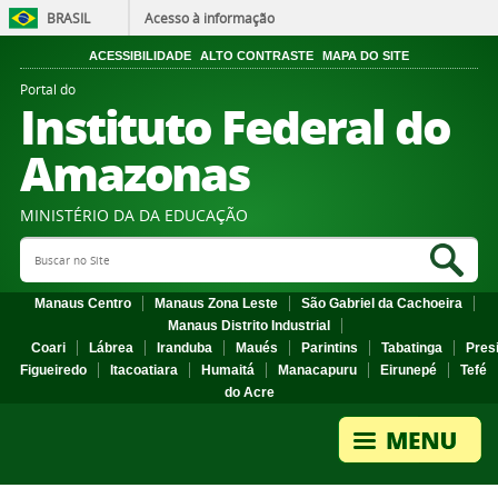
BRASIL
Acesso à informação
ACESSIBILIDADE
ALTO CONTRASTE
MAPA DO SITE
Portal do
Instituto Federal do
Amazonas
MINISTÉRIO DA DA EDUCAÇÃO
Search Site
Sea
Manaus Centro
Manaus Zona Leste
São Gabriel da Cachoeira
Manaus Distrito Industrial
Coari
Lábrea
Iranduba
Maués
Parintins
Tabatinga
Pres
Figueiredo
Itacoatiara
Humaitá
Manacapuru
Eirunepé
Tefé
do Acre