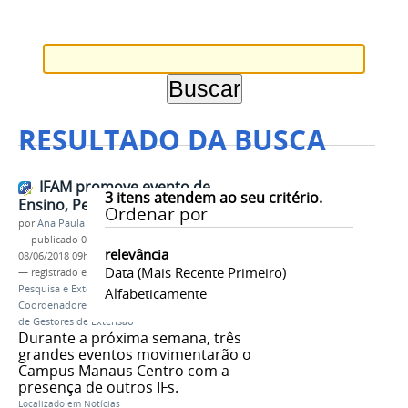
RESULTADO DA BUSCA
IFAM promove evento de
3
itens atendem ao seu critério.
Ensino, Pesquisa e Extensão
Ordenar por
por
Ana Paula Batista
—
publicado
08/06/2018
—
última modificação
relevância
08/06/2018 09h06
Data (mais Recente Primeiro)
— registrado em:
III Encontro de Integração,
Pesquisa e Extensão
,
IEPE
,
PROEX
,
Encontro dos
Alfabeticamente
Coordenadores de Estágio e Egressos
,
IX Encontro
de Gestores de Extensão
Durante a próxima semana, três
grandes eventos movimentarão o
Campus Manaus Centro com a
presença de outros IFs.
Localizado em
Notícias