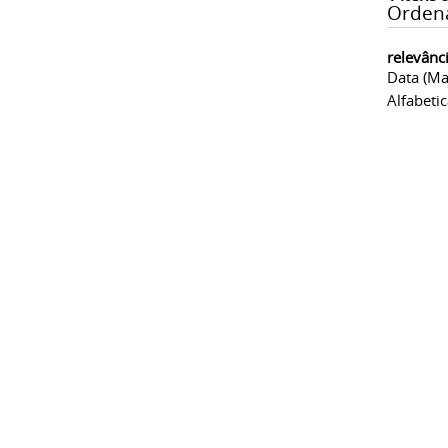
Orden
relevânc
Data (ma
Alfabeti