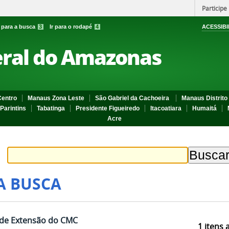
Participe
r para a busca
3
Ir para o rodapé
4
ACESSIBI
eral do Amazonas
entro
Manaus Zona Leste
São Gabriel da Cachoeira
Manaus Distrito 
Parintins
Tabatinga
Presidente Figueiredo
Itacoatiara
Humaitá
Acre
A BUSCA
ar de Extensão do CMC
1
itens 