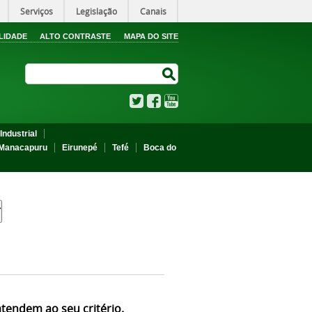
Serviços
Legislação
Canais
LIDADE
ALTO CONTRASTE
MAPA DO SITE
Search Site
Search Site
Twitter
Facebook
YouTube
Industrial
Manacapuru
Eirunepé
Tefé
Boca do
atendem ao seu critério.