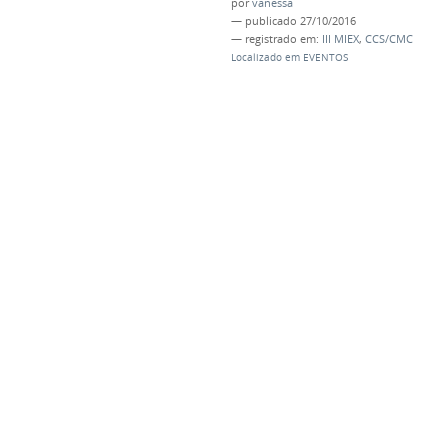
por
vanessa
—
publicado
27/10/2016
— registrado em:
III MIEX
,
CCS/CMC
Localizado em
EVENTOS