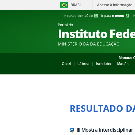
BRASIL
Acesso à informação
Ir para o conteúdo
1
Ir para o menu
2
I
Portal do
Instituto Fed
MINISTÉRIO DA DA EDUCAÇÃO
Manaus C
Coari
Lábrea
Iranduba
Maués
RESULTADO D
III Mostra Interdisciplin