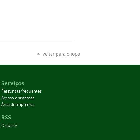
Voltar para o topo
Serviços
Perguntas frequentes
Acesso a sistemas
Área de imprensa
RSS
O que é?