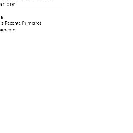
ar por
ia
is Recente Primeiro)
camente