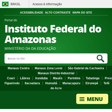
BRASIL
Acesso à informação
ACESSIBILIDADE
ALTO CONTRASTE
MAPA DO SITE
Portal do
Instituto Federal do
Amazonas
MINISTÉRIO DA DA EDUCAÇÃO
Search Site
Sea
Manaus Centro
Manaus Zona Leste
São Gabriel da Cachoeira
Manaus Distrito Industrial
Coari
Lábrea
Iranduba
Maués
Parintins
Tabatinga
Pres
Figueiredo
Itacoatiara
Humaitá
Manacapuru
Eirunepé
Tefé
do Acre