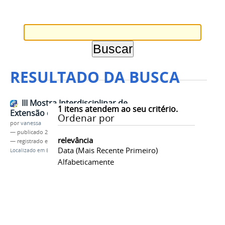
RESULTADO DA BUSCA
III Mostra Interdisciplinar de
1
itens atendem ao seu critério.
Extensão do CMC
Ordenar por
por
vanessa
—
publicado
27/10/2016
relevância
— registrado em:
III MIEX
,
CCS/CMC
Data (mais Recente Primeiro)
Localizado em
EVENTOS
Alfabeticamente