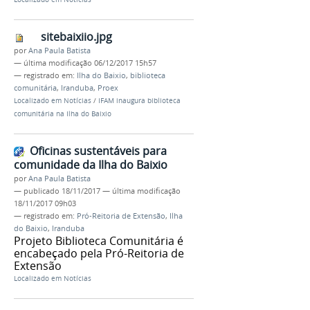
sitebaixiio.jpg
por
Ana Paula Batista
—
última modificação
06/12/2017 15h57
— registrado em:
Ilha do Baixio
,
biblioteca
comunitária
,
Iranduba
,
Proex
Localizado em
Notícias
/
IFAM inaugura biblioteca
comunitária na Ilha do Baixio
Oficinas sustentáveis para
comunidade da Ilha do Baixio
por
Ana Paula Batista
—
publicado
18/11/2017
—
última modificação
18/11/2017 09h03
— registrado em:
Pró-Reitoria de Extensão
,
Ilha
do Baixio
,
Iranduba
Projeto Biblioteca Comunitária é
encabeçado pela Pró-Reitoria de
Extensão
Localizado em
Notícias