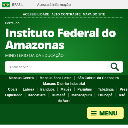
BRASIL
Acesso à informação
ACESSIBILIDADE
ALTO CONTRASTE
MAPA DO SITE
Portal do
Instituto Federal do
Amazonas
MINISTÉRIO DA DA EDUCAÇÃO
Search Site
Sea
Manaus Centro
Manaus Zona Leste
São Gabriel da Cachoeira
Manaus Distrito Industrial
Coari
Lábrea
Iranduba
Maués
Parintins
Tabatinga
Pres
Figueiredo
Itacoatiara
Humaitá
Manacapuru
Eirunepé
Tefé
do Acre