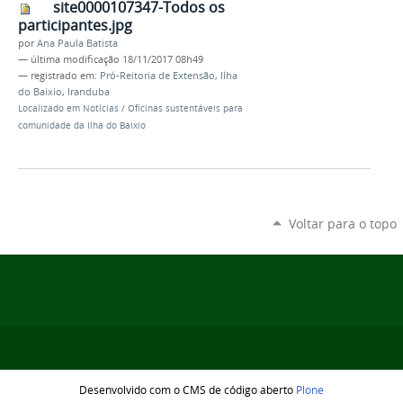
site0000107347-Todos os
participantes.jpg
por
Ana Paula Batista
—
última modificação
18/11/2017 08h49
— registrado em:
Pró-Reitoria de Extensão
,
Ilha
do Baixio
,
Iranduba
Localizado em
Notícias
/
Oficinas sustentáveis para
comunidade da Ilha do Baixio
Voltar para o topo
Desenvolvido com o CMS de código aberto
Plone