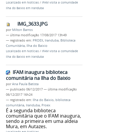
Localizado em
Notícias
/
IFAM visita a comunidade
Ilha do Baixio em Iranduba
IMG_3633.JPG
por
Milton Barros
—
última modificação
17/08/2017 13h49
— registrado em:
PROEX
,
Iranduba
,
Biblioteca
Comunitária
,
Ilha do Baixio
Localizado em
Notícias
/
IFAM visita a comunidade
Ilha do Baixio em Iranduba
IFAM inaugura biblioteca
comunitária na Ilha do Baixio
por
Ana Paula Batista
—
publicado
06/12/2017
—
última modificação
06/12/2017 16h24
— registrado em:
Ilha do Baixio
,
biblioteca
comunitária
,
Iranduba
,
Proex
É a segunda biblioteca
comunitária que o IFAM inaugura,
sendo a primeira em uma aldeia
Mura, em Autazes.
Localizado em
Notícias