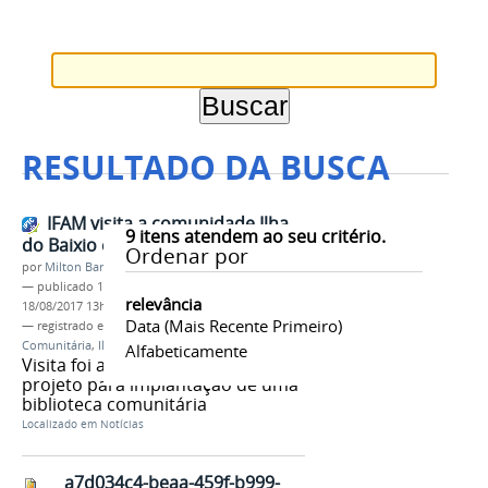
RESULTADO DA BUSCA
IFAM visita a comunidade Ilha
9
itens atendem ao seu critério.
do Baixio em Iranduba
Ordenar por
por
Milton Barros
—
publicado
17/08/2017
—
última modificação
relevância
18/08/2017 13h38
Data (mais Recente Primeiro)
— registrado em:
PROEX
,
Iranduba
,
Biblioteca
Comunitária
,
Ilha do Baixio
Alfabeticamente
Visita foi a primeira fase do
projeto para implantação de uma
biblioteca comunitária
Localizado em
Notícias
a7d034c4-beaa-459f-b999-