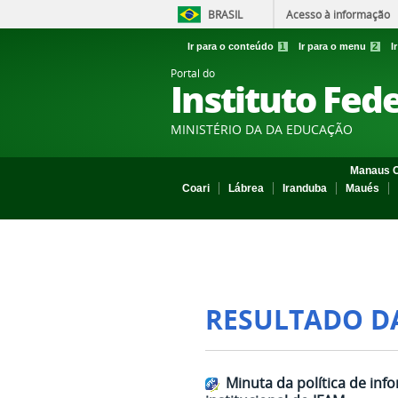
BRASIL
Acesso à informação
Ir para o conteúdo
1
Ir para o menu
2
I
Portal do
Instituto Fed
MINISTÉRIO DA DA EDUCAÇÃO
Manaus C
Coari
Lábrea
Iranduba
Maués
RESULTADO D
Minuta da política de info