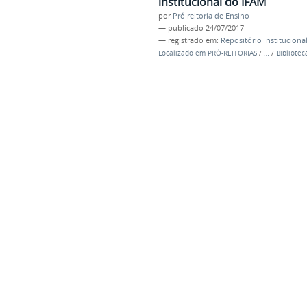
institucional do IFAM
por
Pró reitoria de Ensino
—
publicado
24/07/2017
— registrado em:
Repositório Instituciona
Localizado em
PRÓ-REITORIAS
/
…
/
Bibliotec