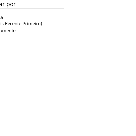
ar por
ia
is Recente Primeiro)
camente