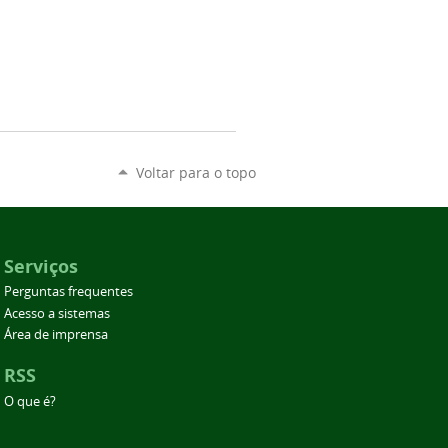
Voltar para o topo
Serviços
Perguntas frequentes
Acesso a sistemas
Área de imprensa
RSS
O que é?