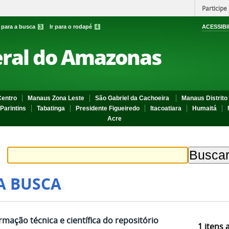
Participe
r para a busca
3
Ir para o rodapé
4
ACESSIBI
eral do Amazonas
entro
Manaus Zona Leste
São Gabriel da Cachoeira
Manaus Distrito 
Parintins
Tabatinga
Presidente Figueiredo
Itacoatiara
Humaitá
Acre
A BUSCA
rmação técnica e científica do repositório
1
itens 