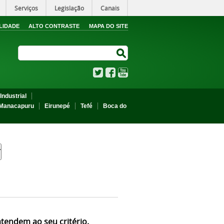
Serviços
Legislação
Canais
LIDADE
ALTO CONTRASTE
MAPA DO SITE
Search Site
Search Site
Twitter
Facebook
YouTube
Industrial
Manacapuru
Eirunepé
Tefé
Boca do
atendem ao seu critério.