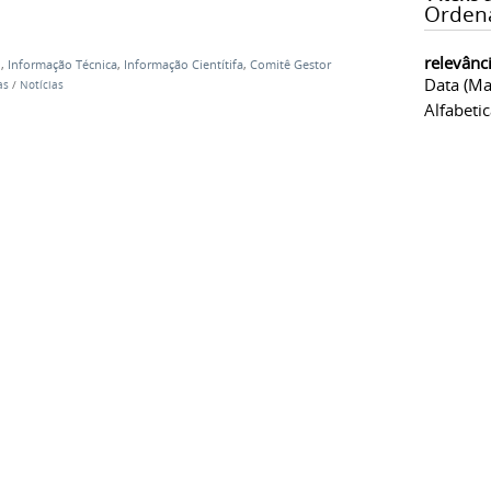
Orden
relevânc
l
,
Informação Técnica
,
Informação Cientítifa
,
Comitê Gestor
Data (ma
as
/
Notícias
Alfabeti