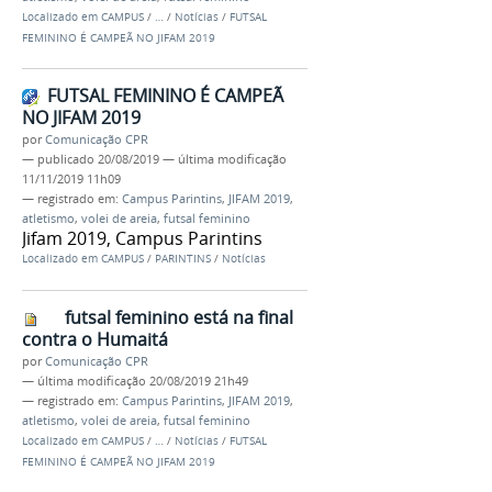
Localizado em
CAMPUS
/
…
/
Notícias
/
FUTSAL
FEMININO É CAMPEÃ NO JIFAM 2019
FUTSAL FEMININO É CAMPEÃ
NO JIFAM 2019
por
Comunicação CPR
—
publicado
20/08/2019
—
última modificação
11/11/2019 11h09
— registrado em:
Campus Parintins
,
JIFAM 2019
,
atletismo
,
volei de areia
,
futsal feminino
Jifam 2019, Campus Parintins
Localizado em
CAMPUS
/
PARINTINS
/
Notícias
futsal feminino está na final
contra o Humaitá
por
Comunicação CPR
—
última modificação
20/08/2019 21h49
— registrado em:
Campus Parintins
,
JIFAM 2019
,
atletismo
,
volei de areia
,
futsal feminino
Localizado em
CAMPUS
/
…
/
Notícias
/
FUTSAL
FEMININO É CAMPEÃ NO JIFAM 2019