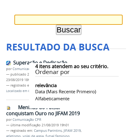
RESULTADO DA BUSCA
Superação e Dedicação
4
itens atendem ao seu critério.
por
Comunicação COARI
Ordenar por
—
publicado
23/08/2019
—
última modificação
23/08/2019 18h07
relevância
— registrado em:
JIFAM 2019
,
IFAM CCO
Data (mais Recente Primeiro)
Localizado em
CAMPUS
/
Coari
/
Notícias
Alfabeticamente
Meninas do Futsal
conquistam Ouro no JIFAM 2019
por
Comunicação CPR
—
última modificação
21/08/2019 19h01
— registrado em:
Campus Parintins
,
JIFAM 2019
,
atletismo
,
volei de areia
,
futsal feminino