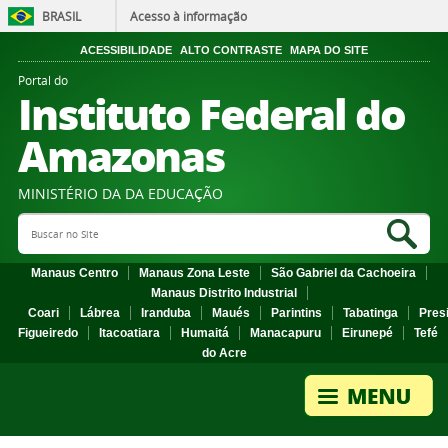
BRASIL
Acesso à informação
ACESSIBILIDADE
ALTO CONTRASTE
MAPA DO SITE
Portal do
Instituto Federal do
Amazonas
MINISTÉRIO DA DA EDUCAÇÃO
Search Site
Sea
Manaus Centro
Manaus Zona Leste
São Gabriel da Cachoeira
Manaus Distrito Industrial
Coari
Lábrea
Iranduba
Maués
Parintins
Tabatinga
Pres
Figueiredo
Itacoatiara
Humaitá
Manacapuru
Eirunepé
Tefé
do Acre