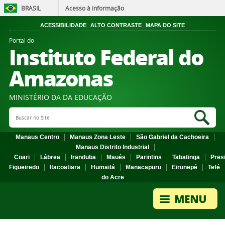
BRASIL
Acesso à informação
ACESSIBILIDADE
ALTO CONTRASTE
MAPA DO SITE
Portal do
Instituto Federal do
Amazonas
MINISTÉRIO DA DA EDUCAÇÃO
Search Site
Sea
Manaus Centro
Manaus Zona Leste
São Gabriel da Cachoeira
Manaus Distrito Industrial
Coari
Lábrea
Iranduba
Maués
Parintins
Tabatinga
Pres
Figueiredo
Itacoatiara
Humaitá
Manacapuru
Eirunepé
Tefé
do Acre