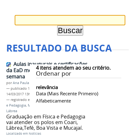
RESULTADO DA BUSCA
Aulas inaugurais e certificações
4
itens atendem ao seu critério.
da EaD movimentam fim de
Ordenar por
semana
por
Ana Paula Batista
relevância
—
publicado
13/03/2017
—
última modificação
Data (mais Recente Primeiro)
14/03/2017 13h30
— registrado em:
EaD
Alfabeticamente
,
PROEN
,
Licenciaturas Física
e Pedagogia
,
Mucajaí
,
Boa Vista
,
Coari
,
Tefé
,
Lábrea
Graduação em Física e Pedagogia
vai atender os polos em Coari,
Lábrea,Tefé, Boa Vista e Mucajaí.
Localizado em
Notícias