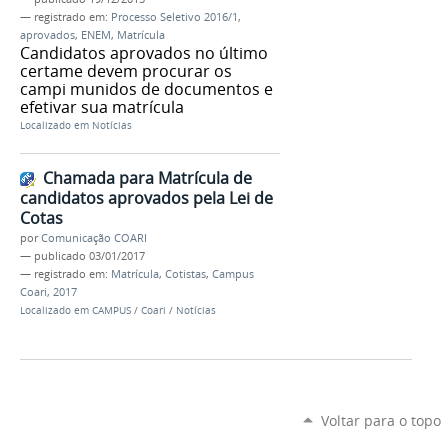
— registrado em:
Processo Seletivo 2016/1
,
aprovados
,
ENEM
,
Matrícula
Candidatos aprovados no último
certame devem procurar os
campi munidos de documentos e
efetivar sua matrícula
Localizado em
Notícias
Chamada para Matrícula de
candidatos aprovados pela Lei de
Cotas
por
Comunicação COARI
—
publicado
03/01/2017
— registrado em:
Matrícula
,
Cotistas
,
Campus
Coari
,
2017
Localizado em
CAMPUS
/
Coari
/
Notícias
Voltar para o topo