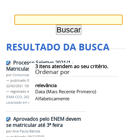
RESULTADO DA BUSCA
Processo Seletivo 2021/1 -
3
itens atendem ao seu critério.
Matriculas Prorrogadas
Ordenar por
por
Comunicação COARI
—
publicado
09/02/2021
—
última modificação
relevância
22/02/2021 10h06
Data (mais Recente Primeiro)
— registrado em:
Matrícula
,
PROCESSO SELETIVO
,
IFAM CCO
,
2021/1
Alfabeticamente
Localizado em
CAMPUS
/
Coari
/
Notícias
Aprovados pelo ENEM devem
se matricular até 3ª feira
por
Ana Paula Batista
—
publicado
19/12/2015