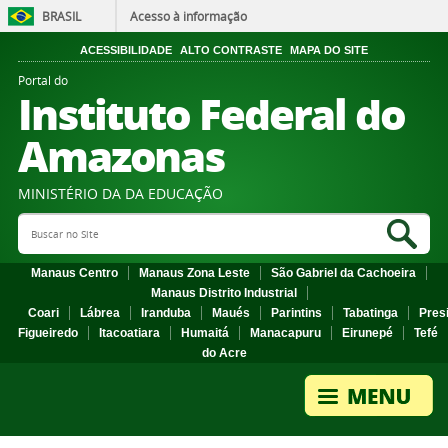
BRASIL
Acesso à informação
ACESSIBILIDADE
ALTO CONTRASTE
MAPA DO SITE
Portal do
Instituto Federal do
Amazonas
MINISTÉRIO DA DA EDUCAÇÃO
Search Site
Sea
Manaus Centro
Manaus Zona Leste
São Gabriel da Cachoeira
Manaus Distrito Industrial
Coari
Lábrea
Iranduba
Maués
Parintins
Tabatinga
Pres
Figueiredo
Itacoatiara
Humaitá
Manacapuru
Eirunepé
Tefé
do Acre