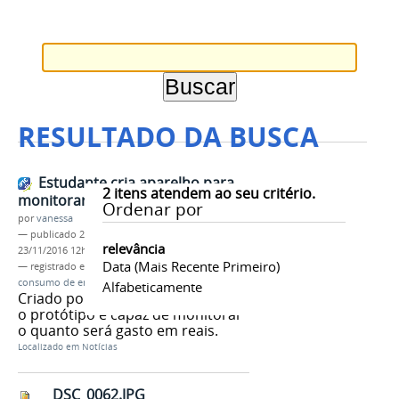
RESULTADO DA BUSCA
Estudante cria aparelho para
2
itens atendem ao seu critério.
monitorar energia elétrica
Ordenar por
por
vanessa
—
publicado
23/11/2016
—
última modificação
relevância
23/11/2016 12h32
Data (mais Recente Primeiro)
— registrado em:
CMDI
,
Monitoramento de
consumo de energia elétrica
Alfabeticamente
Criado por Marcus Vinicius Melo,
o protótipo é capaz de monitorar
o quanto será gasto em reais.
Localizado em
Notícias
DSC_0062.JPG