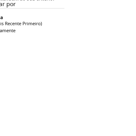
ar por
ia
is Recente Primeiro)
camente