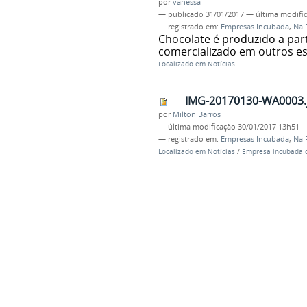
por
vanessa
—
publicado
31/01/2017
—
última modifi
— registrado em:
Empresas Incubada
,
Na 
Chocolate é produzido a par
comercializado em outros es
Localizado em
Notícias
IMG-20170130-WA0003.
por
Milton Barros
—
última modificação
30/01/2017 13h51
— registrado em:
Empresas Incubada
,
Na 
Localizado em
Notícias
/
Empresa incubada d