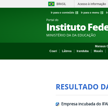
BRASIL
Acesso à informação
Ir para o conteúdo
1
Ir para o menu
2
I
Portal do
Instituto Fed
MINISTÉRIO DA DA EDUCAÇÃO
Manaus C
Coari
Lábrea
Iranduba
Maués
RESULTADO D
Empresa incubada do IFA