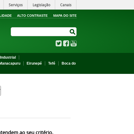
Serviços
Legislação
Canais
LIDADE
ALTO CONTRASTE
MAPA DO SITE
Search Site
Search Site
Twitter
Facebook
YouTube
Industrial
Manacapuru
Eirunepé
Tefé
Boca do
atendem ao seu critério.