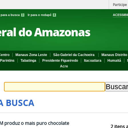
Participe
r para a busca
3
Ir para o rodapé
4
ACESSIBI
eral do Amazonas
entro
Manaus Zona Leste
São Gabriel da Cachoeira
Manaus Distrito 
Parintins
Tabatinga
Presidente Figueiredo
Itacoatiara
Humaitá
Acre
A BUSCA
M produz o mais puro chocolate
2
itens 