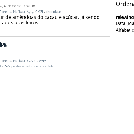
Orden
cação
31/01/2017 08h10
Floresta
,
Na´kau
,
Ayty
,
CMZL
,
chocolate
tir de amêndoas do cacau e açúcar, já sendo
relevânc
tados brasileiros
Data (ma
Alfabeti
jpg
Floresta
,
Na´kau
,
#CMZL
,
Ayty
o IFAM produz o mais puro chocolate