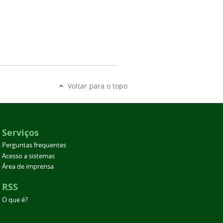
Voltar para o topo
Serviços
Perguntas frequentes
Acesso a sistemas
Área de imprensa
RSS
O que é?