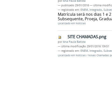
por
Ana Paula Batista
—
publicado
29/01/2016
—
última modifi
— registrado em:
ENEM
,
Integrado
,
Subse
Matrícula será nos dias 1 e
Subsequente, Proeja, Gradu
Localizado em
Notícias
SITE CHAMADAS.png
por
Ana Paula Batista
—
última modificação
29/01/2016 10h51
— registrado em:
ENEM
,
Integrado
,
Subse
Localizado em
Notícias
/
Novas Chamadas par