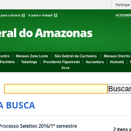
Participe
r para a busca
3
Ir para o rodapé
4
ACESSIBI
eral do Amazonas
entro
Manaus Zona Leste
São Gabriel da Cachoeira
Manaus Distrito 
Parintins
Tabatinga
Presidente Figueiredo
Itacoatiara
Humaitá
Acre
A BUSCA
rocesso Seletivo 2016/1º semestre
2
itens 