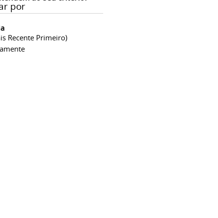
ar por
ia
is Recente Primeiro)
camente