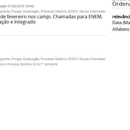
Orden
cação
01/02/2016 10h42
quente
,
Proeja
,
Graduação
,
Processo Seletivo 2016/1
,
Novas Chamadas
 2 de fevereiro nos campi. Chamadas para ENEM,
relevânc
ação e Integrado
Data (ma
Alfabeti
quente
,
Proeja
,
Graduação
,
Processo Seletivo 2016/1
,
Novas Chamadas
a o Processo Seletivo 2016/1º semestre