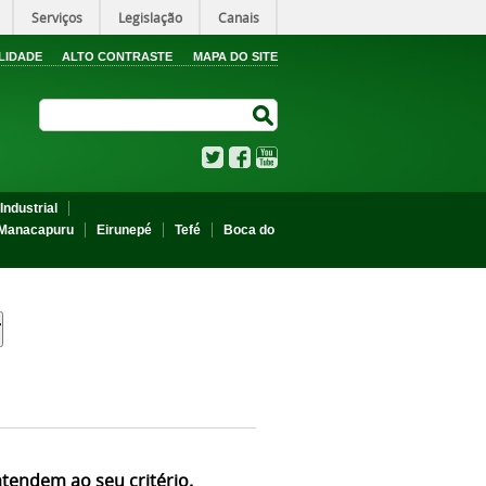
Serviços
Legislação
Canais
LIDADE
ALTO CONTRASTE
MAPA DO SITE
Search Site
Search Site
Twitter
Facebook
YouTube
Industrial
Manacapuru
Eirunepé
Tefé
Boca do
atendem ao seu critério.