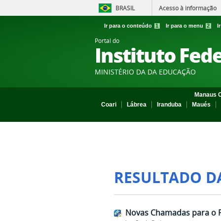
BRASIL
Acesso à informação
Ir para o conteúdo
1
Ir para o menu
2
I
Portal do
Instituto Fed
MINISTÉRIO DA DA EDUCAÇÃO
Manaus C
Coari
Lábrea
Iranduba
Maués
RESULTADO D
Novas Chamadas para o P