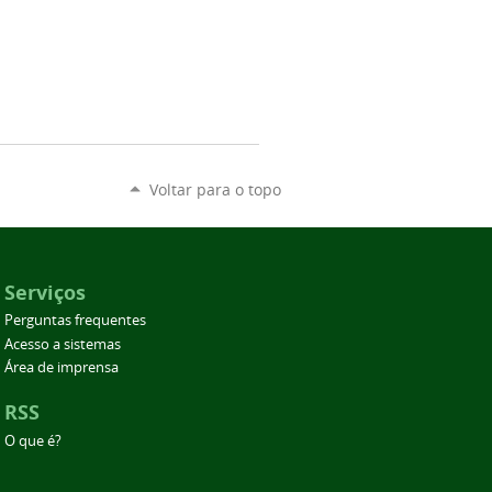
Voltar para o topo
Serviços
Perguntas frequentes
Acesso a sistemas
Área de imprensa
RSS
O que é?