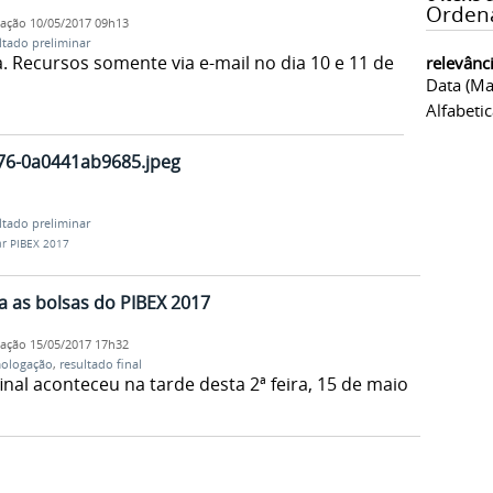
Orden
cação
10/05/2017 09h13
ltado preliminar
a. Recursos somente via e-mail no dia 10 e 11 de
relevânc
Data (ma
Alfabeti
76-0a0441ab9685.jpeg
ltado preliminar
ar PIBEX 2017
a as bolsas do PIBEX 2017
cação
15/05/2017 17h32
ologação
,
resultado final
al aconteceu na tarde desta 2ª feira, 15 de maio