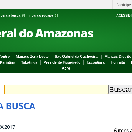
Participe
r para a busca
3
Ir para o rodapé
4
ACESSIBI
eral do Amazonas
entro
Manaus Zona Leste
São Gabriel da Cachoeira
Manaus Distrito 
Parintins
Tabatinga
Presidente Figueiredo
Itacoatiara
Humaitá
Acre
A BUSCA
EX 2017
6
itens 