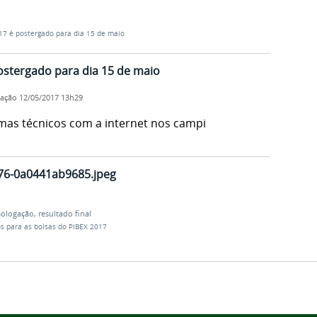
17 é postergado para dia 15 de maio
ostergado para dia 15 de maio
cação
12/05/2017 13h29
mas técnicos com a internet nos campi
76-0a0441ab9685.jpeg
ologação
,
resultado final
os para as bolsas do PIBEX 2017