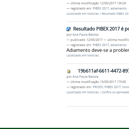
—
última modificação
12/05/2017 13h29
— registrado em:
PIBEX 2017
,
adiamento
Localizado em
Notícias
/
Resultado PIBEX 20
Resultado PIBEX 2017 é p
por
Ana Paula Batista
—
publicado
12/05/2017
—
última modifi
— registrado em:
PIBEX 2017
,
adiamento
Adiamento deve-se a proble
Localizado em
Notícias
19b611af-6611-4472-89
por
Ana Paula Batista
—
última modificação
15/05/2017 17h30
— registrado em:
PROEX
,
PIBEX 2017
,
hom
Localizado em
Notícias
/
Confira os aprovad