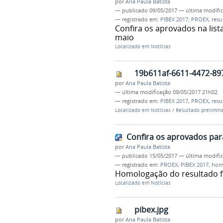
por
Ana Paula Batista
—
publicado
09/05/2017
—
última modifi
— registrado em:
PIBEX 2017
,
PROEX
,
resu
Confira os aprovados na list
maio
Localizado em
Notícias
19b611af-6611-4472-89
por
Ana Paula Batista
—
última modificação
09/05/2017 21h02
— registrado em:
PIBEX 2017
,
PROEX
,
resu
Localizado em
Notícias
/
Resultado prelimin
Confira os aprovados par
por
Ana Paula Batista
—
publicado
15/05/2017
—
última modifi
— registrado em:
PROEX
,
PIBEX 2017
,
hom
Homologação do resultado fin
Localizado em
Notícias
pibex.jpg
por
Ana Paula Batista