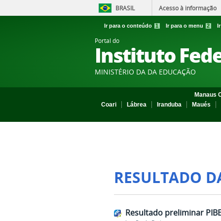
BRASIL
Acesso à informação
Ir para o conteúdo
1
Ir para o menu
2
I
Portal do
Instituto Fed
MINISTÉRIO DA DA EDUCAÇÃO
Manaus C
Coari
Lábrea
Iranduba
Maués
RESULTADO D
Resultado preliminar PIB