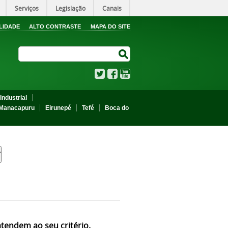
Serviços
Legislação
Canais
LIDADE
ALTO CONTRASTE
MAPA DO SITE
Search Site
Search Site
Twitter
Facebook
YouTube
Industrial
Manacapuru
Eirunepé
Tefé
Boca do
atendem ao seu critério.