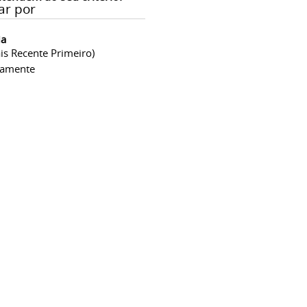
ar por
ia
is Recente Primeiro)
camente