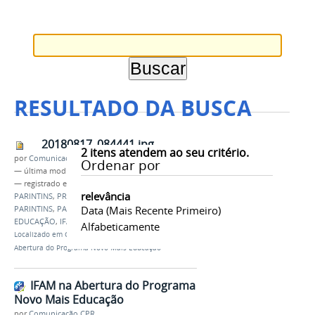
RESULTADO DA BUSCA
20180817_084441.jpg
2
itens atendem ao seu critério.
por
Comunicação CPR
Ordenar por
—
última modificação
21/08/2018 15h28
— registrado em:
Campus Parintins
,
IFAM
relevância
PARINTINS
,
PREFEITURA MUNICIPAL DE
Data (mais Recente Primeiro)
PARINTINS
,
PARINTINS
,
PROGRAMA NOVO MAIS
EDUCAÇÃO
,
IFAM
,
CAMPUS
Alfabeticamente
Localizado em
CAMPUS
/
…
/
Notícias
/
IFAM na
Abertura do Programa Novo Mais Educação
IFAM na Abertura do Programa
Novo Mais Educação
por
Comunicação CPR