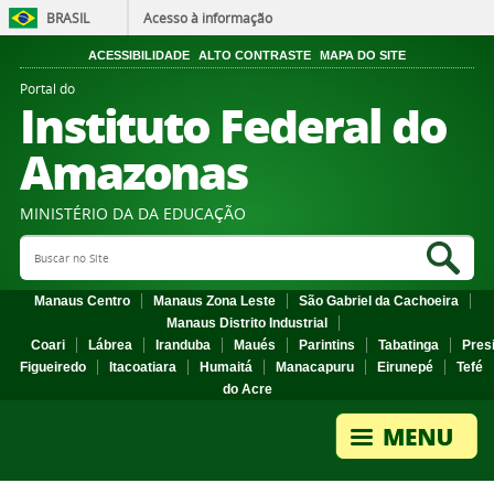
BRASIL
Acesso à informação
ACESSIBILIDADE
ALTO CONTRASTE
MAPA DO SITE
Portal do
Instituto Federal do
Amazonas
MINISTÉRIO DA DA EDUCAÇÃO
Search Site
Sea
Manaus Centro
Manaus Zona Leste
São Gabriel da Cachoeira
Manaus Distrito Industrial
Coari
Lábrea
Iranduba
Maués
Parintins
Tabatinga
Pres
Figueiredo
Itacoatiara
Humaitá
Manacapuru
Eirunepé
Tefé
do Acre