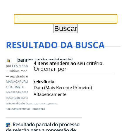
RESULTADO DA BUSCA
banner_socioassistencial
4
itens atendem ao seu critério.
por
CCS Manacaouru
Ordenar por
—
última modificação
19/07/2018 09h43
— registrado em:
CAMPUS AVANÇADO
relevância
MANACAPURU
,
PROGRAMA SOCIOASSISTENCIAL
Data (mais Recente Primeiro)
ESTUDANTIL
Localizado em
CAMPUS
/
…
/
Notícias Antigas
/
Alfabeticamente
Resultado parcial do processo de seleção para a
concessão de benefício do Programa
Socioassistencial Estudantil
Resultado parcial do processo
de seleção para a concessão de