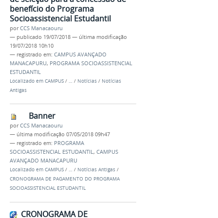
benefício do Programa
Socioassistencial Estudantil
por
CCS Manacaouru
—
publicado
19/07/2018
—
última modificação
19/07/2018 10h10
— registrado em:
CAMPUS AVANÇADO
MANACAPURU
,
PROGRAMA SOCIOASSISTENCIAL
ESTUDANTIL
Localizado em
CAMPUS
/
…
/
Notícias
/
Notícias
Antigas
Banner
por
CCS Manacaouru
—
última modificação
07/05/2018 09h47
— registrado em:
PROGRAMA
SOCIOASSISTENCIAL ESTUDANTIL
,
CAMPUS
AVANÇADO MANACAPURU
Localizado em
CAMPUS
/
…
/
Notícias Antigas
/
CRONOGRAMA DE PAGAMENTO DO PROGRAMA
SOCIOASSISTENCIAL ESTUDANTIL
CRONOGRAMA DE