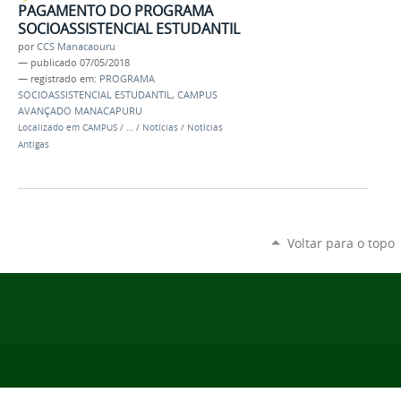
PAGAMENTO DO PROGRAMA
SOCIOASSISTENCIAL ESTUDANTIL
por
CCS Manacaouru
—
publicado
07/05/2018
— registrado em:
PROGRAMA
SOCIOASSISTENCIAL ESTUDANTIL
,
CAMPUS
AVANÇADO MANACAPURU
Localizado em
CAMPUS
/
…
/
Notícias
/
Notícias
Antigas
Voltar para o topo