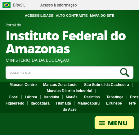
BRASIL
Acesso à informação
ACESSIBILIDADE
ALTO CONTRASTE
MAPA DO SITE
Portal do
Instituto Federal do
Amazonas
MINISTÉRIO DA DA EDUCAÇÃO
Search Site
Sea
Manaus Centro
Manaus Zona Leste
São Gabriel da Cachoeira
Manaus Distrito Industrial
Coari
Lábrea
Iranduba
Maués
Parintins
Tabatinga
Pres
Figueiredo
Itacoatiara
Humaitá
Manacapuru
Eirunepé
Tefé
do Acre