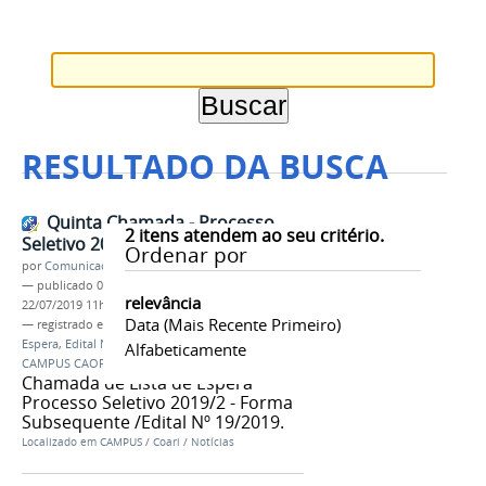
RESULTADO DA BUSCA
Quinta Chamada - Processo
2
itens atendem ao seu critério.
Seletivo 2019/2
Ordenar por
por
Comunicação COARI
—
publicado
08/07/2019
—
última modificação
relevância
22/07/2019 11h41
Data (mais Recente Primeiro)
— registrado em:
Segunda Chamada
,
Lista de
Espera
,
Edital Nº 19/2019
,
PS 2019/2
,
IFAM
Alfabeticamente
CAMPUS CAORI
Chamada de Lista de Espera
Processo Seletivo 2019/2 - Forma
Subsequente /Edital Nº 19/2019.
Localizado em
CAMPUS
/
Coari
/
Notícias