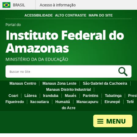
BRASIL
Acesso à informação
ACESSIBILIDADE
ALTO CONTRASTE
MAPA DO SITE
Portal do
Instituto Federal do
Amazonas
MINISTÉRIO DA DA EDUCAÇÃO
Search Site
Sea
Manaus Centro
Manaus Zona Leste
São Gabriel da Cachoeira
Manaus Distrito Industrial
Coari
Lábrea
Iranduba
Maués
Parintins
Tabatinga
Pres
Figueiredo
Itacoatiara
Humaitá
Manacapuru
Eirunepé
Tefé
do Acre