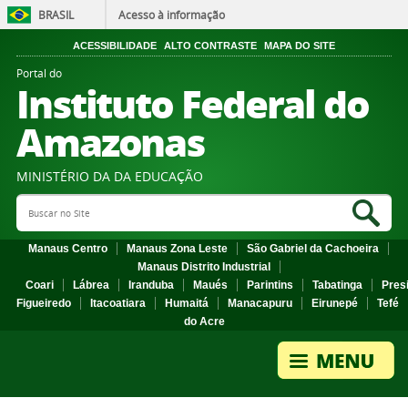
BRASIL
Acesso à informação
ACESSIBILIDADE
ALTO CONTRASTE
MAPA DO SITE
Portal do
Instituto Federal do
Amazonas
MINISTÉRIO DA DA EDUCAÇÃO
Search Site
Sea
Manaus Centro
Manaus Zona Leste
São Gabriel da Cachoeira
Manaus Distrito Industrial
Coari
Lábrea
Iranduba
Maués
Parintins
Tabatinga
Pres
Figueiredo
Itacoatiara
Humaitá
Manacapuru
Eirunepé
Tefé
do Acre