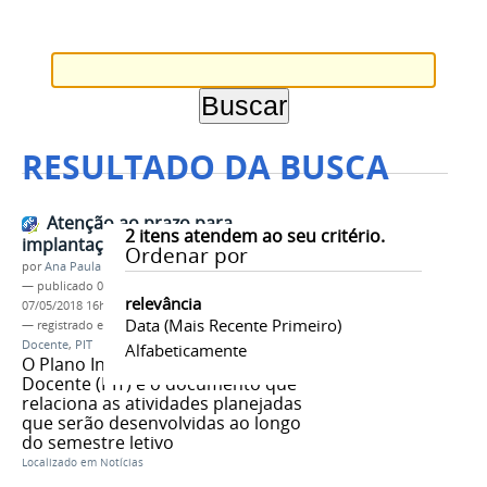
RESULTADO DA BUSCA
Atenção ao prazo para
2
itens atendem ao seu critério.
implantação do PIT
Ordenar por
por
Ana Paula Batista
—
publicado
07/05/2018
—
última modificação
relevância
07/05/2018 16h07
Data (mais Recente Primeiro)
— registrado em:
Plano Individual de Trabalho
Docente
,
PIT
Alfabeticamente
O Plano Individual de Trabalho
Docente (PIT) é o documento que
relaciona as atividades planejadas
que serão desenvolvidas ao longo
do semestre letivo
Localizado em
Notícias