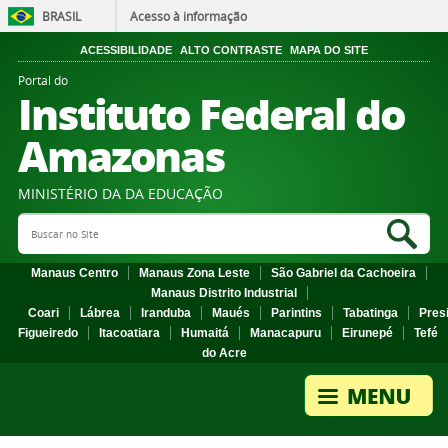
BRASIL
Acesso à informação
ACESSIBILIDADE
ALTO CONTRASTE
MAPA DO SITE
Portal do
Instituto Federal do
Amazonas
MINISTÉRIO DA DA EDUCAÇÃO
Search Site
Sea
Manaus Centro
Manaus Zona Leste
São Gabriel da Cachoeira
Manaus Distrito Industrial
Coari
Lábrea
Iranduba
Maués
Parintins
Tabatinga
Pres
Figueiredo
Itacoatiara
Humaitá
Manacapuru
Eirunepé
Tefé
do Acre