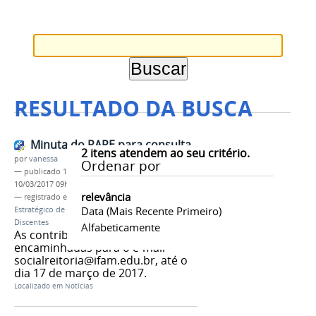
RESULTADO DA BUSCA
Minuta do PAPE para consulta
2
itens atendem ao seu critério.
por
vanessa
Ordenar por
—
publicado
10/03/2017
—
última modificação
10/03/2017 09h16
relevância
— registrado em:
PROEN
,
PAPE
,
Plano de Ação
Data (mais Recente Primeiro)
Estratégico de Acesso, Permanência e Êxito dos
Discentes
Alfabeticamente
As contribuições poderão ser
encaminhadas para o e-mail
socialreitoria@ifam.edu.br, até o
dia 17 de março de 2017.
Localizado em
Notícias