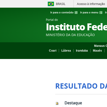
BRASIL
Acesso à informação
Ir para o conteúdo
1
Ir para o menu
2
I
Portal do
Instituto Fed
MINISTÉRIO DA DA EDUCAÇÃO
Manaus C
Coari
Lábrea
Iranduba
Maués
RESULTADO D
Destaque