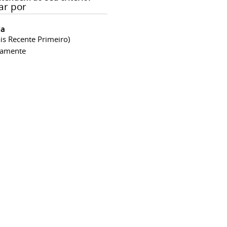
ar por
ia
is Recente Primeiro)
camente