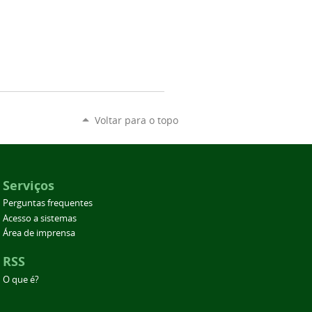
Voltar para o topo
Serviços
Perguntas frequentes
Acesso a sistemas
Área de imprensa
RSS
O que é?