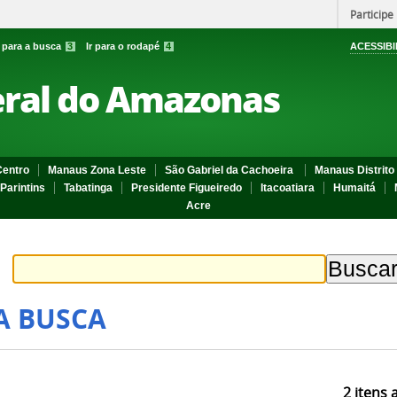
Participe
r para a busca
3
Ir para o rodapé
4
ACESSIBI
eral do Amazonas
entro
Manaus Zona Leste
São Gabriel da Cachoeira
Manaus Distrito 
Parintins
Tabatinga
Presidente Figueiredo
Itacoatiara
Humaitá
Acre
A BUSCA
2
itens 