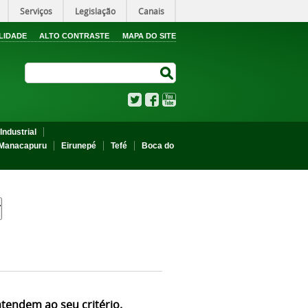
Serviços
Legislação
Canais
LIDADE
ALTO CONTRASTE
MAPA DO SITE
Search Site
Search Site
Twitter
Facebook
YouTube
Industrial
Manacapuru
Eirunepé
Tefé
Boca do
atendem ao seu critério.