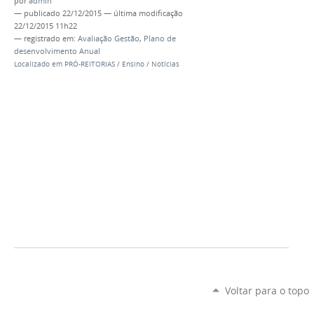
por
admin
—
publicado
22/12/2015
—
última modificação
22/12/2015 11h22
— registrado em:
Avaliação Gestão
,
Plano de
desenvolvimento Anual
Localizado em
PRÓ-REITORIAS
/
Ensino
/
Notícias
Voltar para o topo