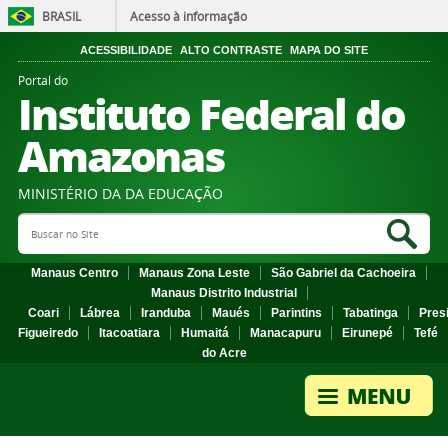
BRASIL
Acesso à informação
ACESSIBILIDADE
ALTO CONTRASTE
MAPA DO SITE
Portal do
Instituto Federal do
Amazonas
MINISTÉRIO DA DA EDUCAÇÃO
Search Site
Sea
Manaus Centro
Manaus Zona Leste
São Gabriel da Cachoeira
Manaus Distrito Industrial
Coari
Lábrea
Iranduba
Maués
Parintins
Tabatinga
Pres
Figueiredo
Itacoatiara
Humaitá
Manacapuru
Eirunepé
Tefé
do Acre