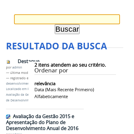
RESULTADO DA BUSCA
Destaque
2
itens atendem ao seu critério.
por
admin
Ordenar por
—
última modificação
22/12/2015 11h22
— registrado em:
Avaliação Gestão
,
Plano de
relevância
desenvolvimento Anual
Data (mais Recente Primeiro)
Localizado em
PRÓ-REITORIAS
/
…
/
Notícias
/
Avaliação da Gestão 2015 e Apresentação do Plano
Alfabeticamente
de Desenvolvimento Anual de 2016
Avaliação da Gestão 2015 e
Apresentação do Plano de
Desenvolvimento Anual de 2016