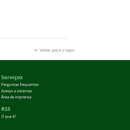
Voltar para o topo
Serviços
Perguntas frequentes
Acesso a sistemas
Área de imprensa
RSS
O que é?