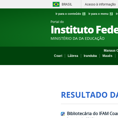
BRASIL
Acesso à informação
Ir para o conteúdo
1
Ir para o menu
2
I
Portal do
Instituto Fed
MINISTÉRIO DA DA EDUCAÇÃO
Manaus C
Coari
Lábrea
Iranduba
Maués
RESULTADO D
Bibliotecária do IFAM Co