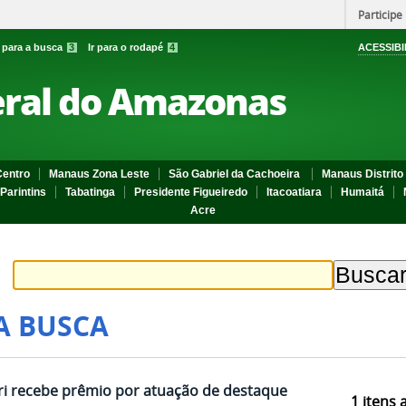
Participe
r para a busca
3
Ir para o rodapé
4
ACESSIBI
eral do Amazonas
entro
Manaus Zona Leste
São Gabriel da Cachoeira
Manaus Distrito 
Parintins
Tabatinga
Presidente Figueiredo
Itacoatiara
Humaitá
Acre
A BUSCA
ari recebe prêmio por atuação de destaque
1
itens 