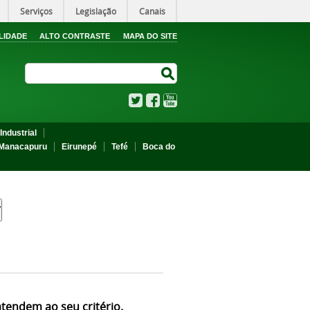
Serviços
Legislação
Canais
LIDADE
ALTO CONTRASTE
MAPA DO SITE
Search Site
Search Site
Twitter
Facebook
YouTube
Industrial
Manacapuru
Eirunepé
Tefé
Boca do
atendem ao seu critério.