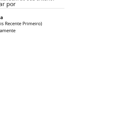
ar por
ia
is Recente Primeiro)
camente