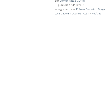
por
Comunicação COARI
—
publicado
14/03/2016
— registrado em:
Prêmio Genesino Braga
Localizado em
CAMPUS
/
Coari
/
Notícias